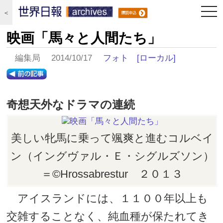
togg
＜
navi
映画「馬々と人間たち」
編集局 2014/10/17
フォト
[ローカル]
奇想天外なドラマの連続
美しい牝馬に乗って颯爽と進むコルベイ
ン（イングヴァル・Ｅ・シグルズソン）
＝©Hrossabrestur ２０１３
アイスランドには、１１００年以上も
交雑することなく、純血種が保たれてき