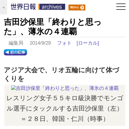
togg
＜
navi
吉田沙保里「終わりと思っ
た」、薄氷の４連覇
編集局 2014/9/29
フォト
[ローカル]
アジア大会で、リオ五輪に向けて体づ
くりを
レスリング女子５５キロ級決勝でモンゴ
ル選手にタックルする吉田沙保里（左）
＝２８日、韓国・仁川（時事）