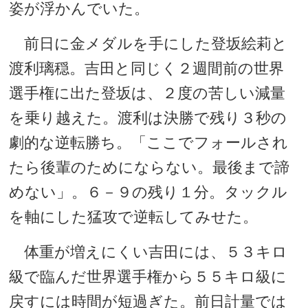
姿が浮かんでいた。
前日に金メダルを手にした登坂絵莉と
渡利璃穏。吉田と同じく２週間前の世界
選手権に出た登坂は、２度の苦しい減量
を乗り越えた。渡利は決勝で残り３秒の
劇的な逆転勝ち。「ここでフォールされ
たら後輩のためにならない。最後まで諦
めない」。６－９の残り１分。タックル
を軸にした猛攻で逆転してみせた。
体重が増えにくい吉田には、５３キロ
級で臨んだ世界選手権から５５キロ級に
戻すには時間が短過ぎた。前日計量では