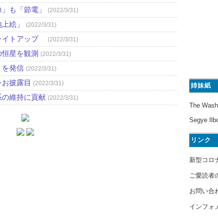
像」も「節電」
(2022/3/31)
地上絵」
(2022/3/31)
ライトアップ
(2022/3/31)
の恒星を観測
(2022/3/31)
」を発信
(2022/3/31)
をお披露目
(2022/3/31)
姉妹紙
系の維持に貢献
(2022/3/31)
The Wash
Segye Ilb
リンク
新型コロ
ご愛読者
お問い合
インフォ