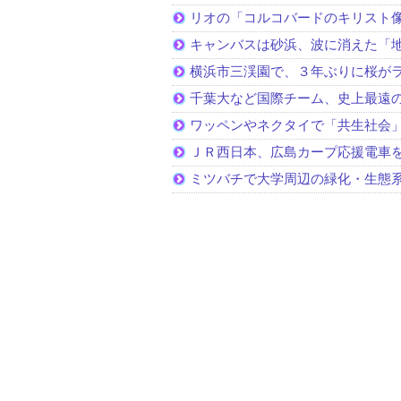
リオの「コルコバードのキリスト
キャンバスは砂浜、波に消えた「
横浜市三渓園で、３年ぶりに桜が
千葉大など国際チーム、史上最遠
ワッペンやネクタイで「共生社会
ＪＲ西日本、広島カープ応援電車
ミツバチで大学周辺の緑化・生態