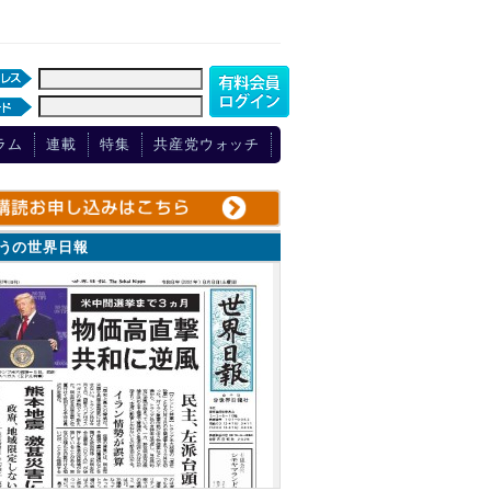
ラム
連載
特集
共産党ウォッチ
ょうの世界日報