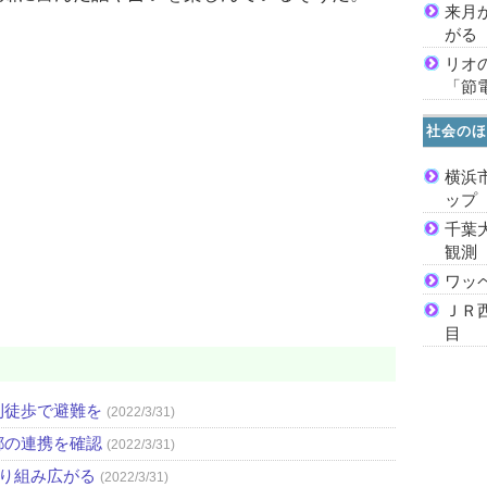
来月
がる
リオ
「節
社会のほ
横浜
ッ
千葉
観測
ワッ
ＪＲ
目
則徒歩で避難を
(2022/3/31)
都の連携を確認
(2022/3/31)
取り組み広がる
(2022/3/31)