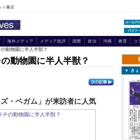
ット書店
プ
海外メディア
メディア批評
国際
政治
沖縄
教育
コ
チの動物園に半人半獣？
チの動物園に半人半獣？
▼ き
タズ・ベガム」が来訪者に人気