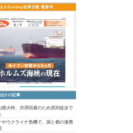
タルSunday世界日報 最新号
ほかの記事
山噴火時、渋滞回避のため原則徒歩で
を
ナやウクライナ危機で、国と都の連携
認