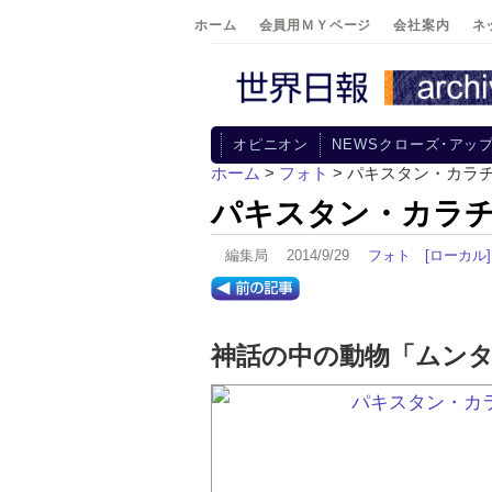
ホーム
会員用ＭＹページ
会社案内
ネ
オピニオン
NEWSクローズ･アッ
ホーム
>
フォト
> パキスタン・カラ
パキスタン・カラ
編集局 2014/9/29
フォト
[ローカル]
神話の中の動物「ムン