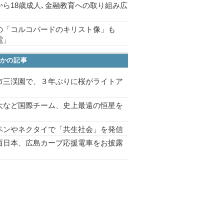
から18歳成人､金融教育への取り組み広
の「コルコバードのキリスト像」も
電」
かの記事
市三渓園で、３年ぶりに桜がライトア
プ
大など国際チーム、史上最遠の恒星を
ペンやネクタイで「共生社会」を発信
西日本、広島カープ応援電車をお披露