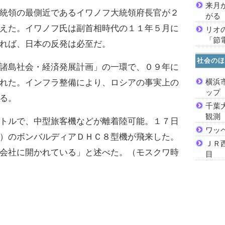
来月
統領の最側近であるイワノフ大統領府長官が２
がる
えた。イワノフ氏は副首相時代の１１年５月に
リオ
「節
れば、日本の反発は必至だ。
社会のほ
諸島社会・経済発展計画」の一環で、０９年に
横浜
れた。インフラ整備により、ロシアの事実上の
ッ
る。
千葉
観測
トルで、中型旅客機などが離着陸可能。１７日
ワッ
）のボンバルディアＤＨＣ８型機が飛来した。
ＪＲ
会社に開かれている」と述べた。（モスクワ時
目