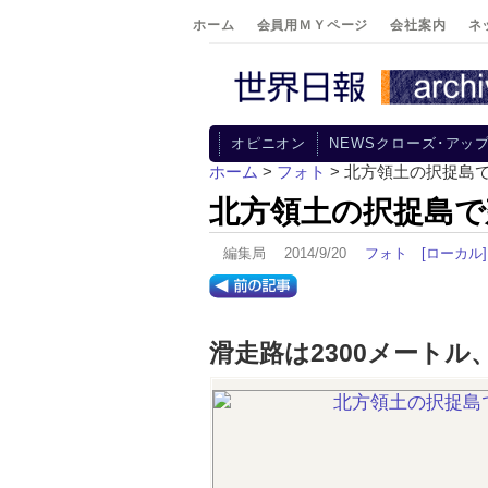
ホーム
会員用ＭＹページ
会社案内
ネ
オピニオン
NEWSクローズ･アッ
ホーム
>
フォト
> 北方領土の択捉島
北方領土の択捉島で
編集局 2014/9/20
フォト
[ローカル]
滑走路は2300メート