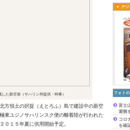
▼ デジ
フォトの
成した新空港（サハリン州提供・時事）
富士
北方領土の択捉（えとろふ）島で建設中の新空
避難
極東ユジノサハリンスク便の離着陸が行われた
コロ
２０１５年夏に供用開始予定。
を確