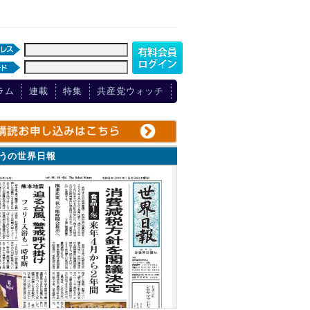
ラム
連載
特集
共産党ウォッチ
ょうの世界日報