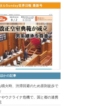
タルSunday世界日報 最新号
ほかの記事
山噴火時、渋滞回避のため原則徒歩で
を
ナやウクライナ危機で、国と都の連携
認