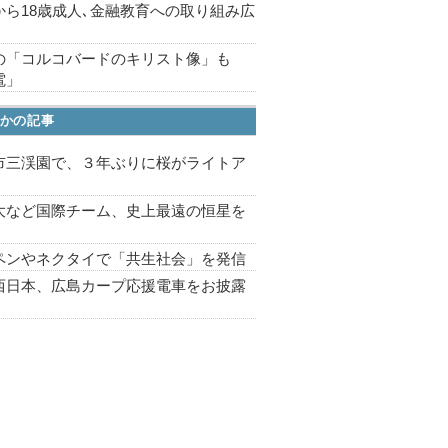
から18歳成人､金融教育への取り組み広
の「コルコバードのキリスト像」も
電」
かの記事
市三渓園で、３年ぶりに桜がライトア
プ
大など国際チーム、史上最遠の恒星を
ペンやネクタイで「共生社会」を発信
西日本、広島カープ応援電車をお披露