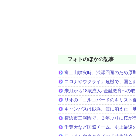
フォトのほかの記事
富士山噴火時、渋滞回避のため原
コロナやウクライナ危機で、国と
来月から18歳成人､金融教育への
リオの「コルコバードのキリスト
キャンバスは砂浜、波に消えた「
横浜市三渓園で、３年ぶりに桜が
千葉大など国際チーム、史上最遠