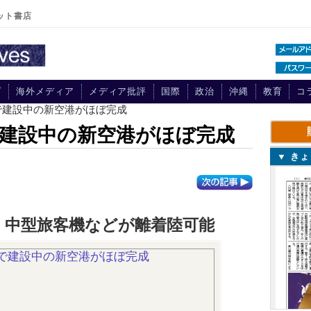
ット書店
プ
海外メディア
メディア批評
国際
政治
沖縄
教育
コ
で建設中の新空港がほぼ完成
建設中の新空港がほぼ完成
▼ き
ル、中型旅客機などが離着陸可能