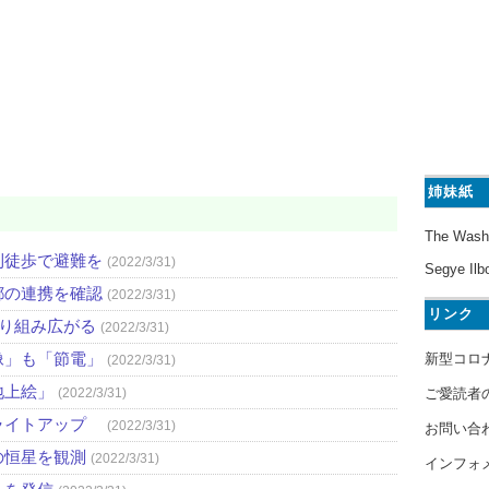
姉妹紙
The Wash
則徒歩で避難を
(2022/3/31)
Segye Ilb
都の連携を確認
(2022/3/31)
リンク
取り組み広がる
(2022/3/31)
像」も「節電」
新型コロ
(2022/3/31)
地上絵」
ご愛読者
(2022/3/31)
ライトアップ
(2022/3/31)
お問い合
の恒星を観測
(2022/3/31)
インフォ