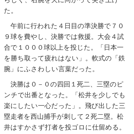
た。
午前に行われた４日目の準決勝で７０
９球を費やし、決勝では救援。大会４試
合で１０００球以上を投じた。「日本一
を勝ち取って疲れはない」。軟式の「鉄
腕」にふさわしい言葉だった。
決勝は０－０の四回１死二、三塁のピ
ンチで出番となった。「松井を少しでも
楽にしたい一心だった」。飛び出した三
塁走者を西山捕手が刺して２死二塁。松
井はすかさず打者を投ゴロに仕留める。