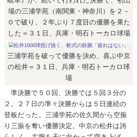
岐阜）が、続いて行われた決勝で、初出
場の三浦学苑（南関東・神奈川）を２－
０で破り、２年ぶり７度目の優勝を果た
した＝３１日、兵庫・明石トーカロ球場
三浦学苑を破って優勝を決め、喜ぶ中京
の松井＝３１日、兵庫・明石トーカロ球
場
準決勝で５０回、決勝では５回３分の
２。２７日の準々決勝からは５日連続の
登板だった。三浦学苑の佐久間から空振
り三振を奪い優勝決定。中京の松井は誇
らしく、右腕を天に向かって突き上げ