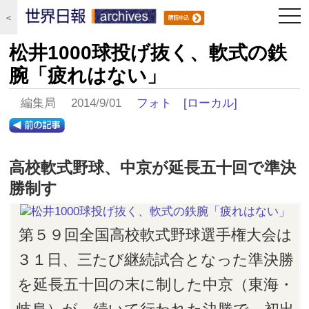
togg
＜
navi
松井1000球投げ抜く、軟式の鉄
腕「疲れはない」
編集局 2014/9/01
フォト
[ローカル]
高校軟式野球、中京が延長五十回で準決
勝制す
第５９回全国高校軟式野球選手権大会は
３１日、三たび継続試合となった準決勝
を延長五十回の末に制した中京（東海・