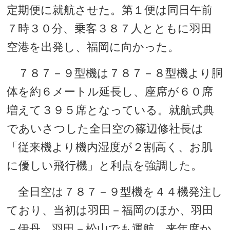
定期便に就航させた。第１便は同日午前
７時３０分、乗客３８７人とともに羽田
空港を出発し、福岡に向かった。
７８７－９型機は７８７－８型機より胴
体を約６メートル延長し、座席が６０席
増えて３９５席となっている。就航式典
であいさつした全日空の篠辺修社長は
「従来機より機内湿度が２割高く、お肌
に優しい飛行機」と利点を強調した。
全日空は７８７－９型機を４４機発注し
ており、当初は羽田－福岡のほか、羽田
－伊丹、羽田－松山でも運航。来年度か