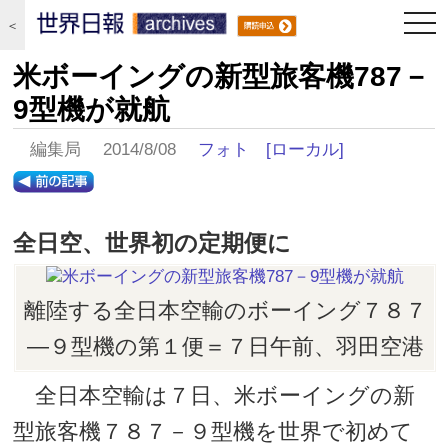
togg
＜
navi
米ボーイングの新型旅客機787－
9型機が就航
編集局 2014/8/08
フォト
[ローカル]
全日空、世界初の定期便に
離陸する全日本空輸のボーイング７８７
―９型機の第１便＝７日午前、羽田空港
全日本空輸は７日、米ボーイングの新
型旅客機７８７－９型機を世界で初めて