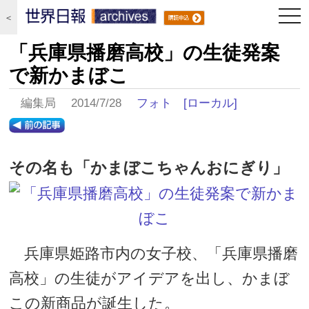
togg
＜
navi
「兵庫県播磨高校」の生徒発案
で新かまぼこ
編集局 2014/7/28
フォト
[ローカル]
その名も「かまぼこちゃんおにぎり」
兵庫県姫路市内の女子校、「兵庫県播磨
高校」の生徒がアイデアを出し、かまぼ
この新商品が誕生した。