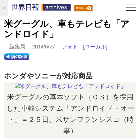
togg
＜
navi
米グーグル、車もテレビも「ア
ンドロイド」
編集局 2014/6/27
フォト
[ローカル]
ホンダやソニーが対応商品
米グーグルの基本ソフト（ＯＳ）を採用
した車載システム「アンドロイド・オー
ト」＝２５日、米サンフランシスコ（時
事）