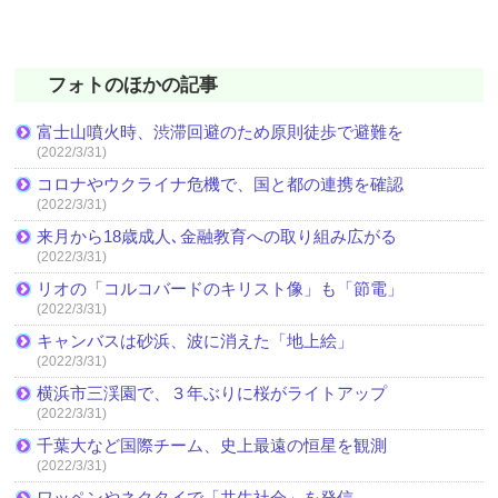
フォトのほかの記事
富士山噴火時、渋滞回避のため原則徒歩で避難を
(2022/3/31)
コロナやウクライナ危機で、国と都の連携を確認
(2022/3/31)
来月から18歳成人､金融教育への取り組み広がる
(2022/3/31)
リオの「コルコバードのキリスト像」も「節電」
(2022/3/31)
キャンバスは砂浜、波に消えた「地上絵」
(2022/3/31)
横浜市三渓園で、３年ぶりに桜がライトアップ
(2022/3/31)
千葉大など国際チーム、史上最遠の恒星を観測
(2022/3/31)
ワッペンやネクタイで「共生社会」を発信