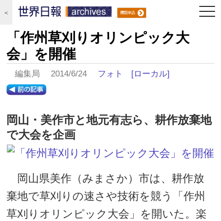
togg
＜
navi
「作州草刈りオリンピック大
会」を開催
編集局 2014/6/24
フォト
[ローカル]
岡山・美作市と地元有志ら、耕作放棄地
で大会を企画
岡山県美作（みまさか）市は、耕作放
棄地で草刈りの速さや技術を競う「作州
草刈りオリンピック大会」を開いた。楽