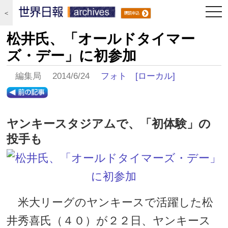
togg
＜
navi
松井氏、「オールドタイマー
ズ・デー」に初参加
編集局 2014/6/24
フォト
[ローカル]
ヤンキースタジアムで、「初体験」の
投手も
米大リーグのヤンキースで活躍した松
井秀喜氏（４０）が２２日、ヤンキース