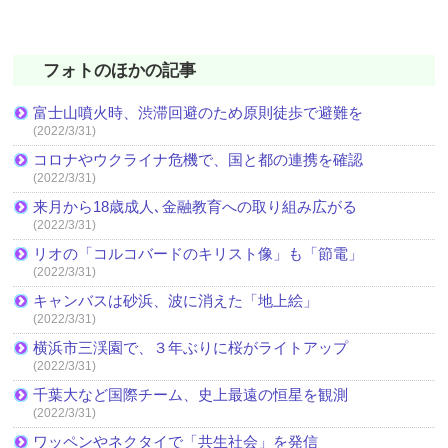
フォトのほかの記事
富士山噴火時、渋滞回避のため原則徒歩で避難を
(2022/3/31)
コロナやウクライナ危機で、国と都の連携を確認
(2022/3/31)
来月から18歳成人､金融教育への取り組み広がる
(2022/3/31)
リオの「コルコバードのキリスト像」も「節電」
(2022/3/31)
キャンバスは砂浜、波に消えた「地上絵」
(2022/3/31)
横浜市三渓園で、３年ぶりに桜がライトアップ
(2022/3/31)
千葉大など国際チーム、史上最遠の恒星を観測
(2022/3/31)
ワッペンやネクタイで「共生社会」を発信