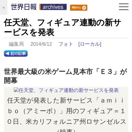
togg
＜
navi
任天堂、フィギュア連動の新サ
ービスを発表
編集局 2014/6/12
フォト
[ローカル]
世界最大級の米ゲーム見本市「Ｅ３」が
開幕
任天堂が発表した新サービス「ａｍｉｉ
ｂｏ（アミーボ）」用のフィギュア＝１
０日、米カリフォルニア州ロサンゼルス