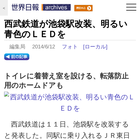
togg
＜
navi
西武鉄道が池袋駅改装、明るい
青色のＬＥＤを
編集局 2014/6/12
フォト
[ローカル]
トイレに着替え室を設ける、転落防止
用のホームドアも
西武鉄道は１１日、池袋駅を改装する
と発表した。同駅に乗り入れるＪＲ東日