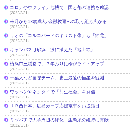
コロナやウクライナ危機で、国と都の連携を確認
(2022/3/31)
来月から18歳成人､金融教育への取り組み広がる
(2022/3/31)
リオの「コルコバードのキリスト像」も「節電」
(2022/3/31)
キャンバスは砂浜、波に消えた「地上絵」
(2022/3/31)
横浜市三渓園で、３年ぶりに桜がライトアップ
(2022/3/31)
千葉大など国際チーム、史上最遠の恒星を観測
(2022/3/31)
ワッペンやネクタイで「共生社会」を発信
(2022/3/31)
ＪＲ西日本、広島カープ応援電車をお披露目
(2022/3/31)
ミツバチで大学周辺の緑化・生態系の維持に貢献
(2022/3/31)