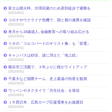
富士山噴火時、渋滞回避のため原則徒歩で避難を
(2022/3/31)
コロナやウクライナ危機で、国と都の連携を確認
(2022/3/31)
来月から18歳成人､金融教育への取り組み広がる
(2022/3/31)
リオの「コルコバードのキリスト像」も「節電」
(2022/3/31)
キャンバスは砂浜、波に消えた「地上絵」
(2022/3/31)
横浜市三渓園で、３年ぶりに桜がライトアップ
(2022/3/31)
千葉大など国際チーム、史上最遠の恒星を観測
(2022/3/31)
ワッペンやネクタイで「共生社会」を発信
(2022/3/31)
ＪＲ西日本、広島カープ応援電車をお披露目
(2022/3/31)