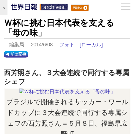
togg
＜
navi
Ｗ杯に挑む日本代表を支える
「母の味」
編集局 2014/6/08
フォト
[ローカル]
西芳照さん、３大会連続で同行する専属
シェフ
ブラジルで開催されるサッカー・ワール
ドカップに３大会連続で同行する専属シ
ェフの西芳照さん＝５月８日、福島県広