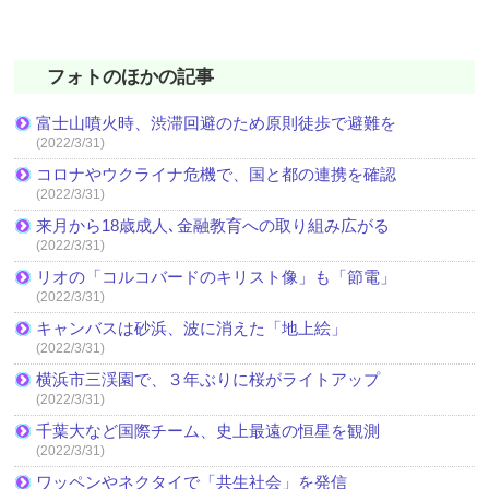
フォトのほかの記事
富士山噴火時、渋滞回避のため原則徒歩で避難を
(2022/3/31)
コロナやウクライナ危機で、国と都の連携を確認
(2022/3/31)
来月から18歳成人､金融教育への取り組み広がる
(2022/3/31)
リオの「コルコバードのキリスト像」も「節電」
(2022/3/31)
キャンバスは砂浜、波に消えた「地上絵」
(2022/3/31)
横浜市三渓園で、３年ぶりに桜がライトアップ
(2022/3/31)
千葉大など国際チーム、史上最遠の恒星を観測
(2022/3/31)
ワッペンやネクタイで「共生社会」を発信