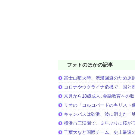
フォトのほかの記事
富士山噴火時、渋滞回避のため原
コロナやウクライナ危機で、国と
来月から18歳成人､金融教育への
リオの「コルコバードのキリスト
キャンバスは砂浜、波に消えた「
横浜市三渓園で、３年ぶりに桜が
千葉大など国際チーム、史上最遠