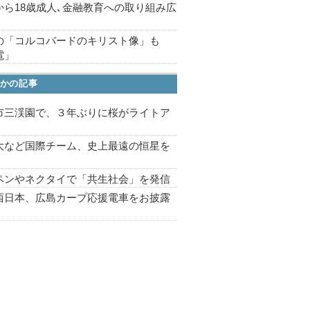
から18歳成人､金融教育への取り組み広
の「コルコバードのキリスト像」も
電」
かの記事
市三渓園で、３年ぶりに桜がライトア
プ
大など国際チーム、史上最遠の恒星を
ペンやネクタイで「共生社会」を発信
西日本、広島カープ応援電車をお披露