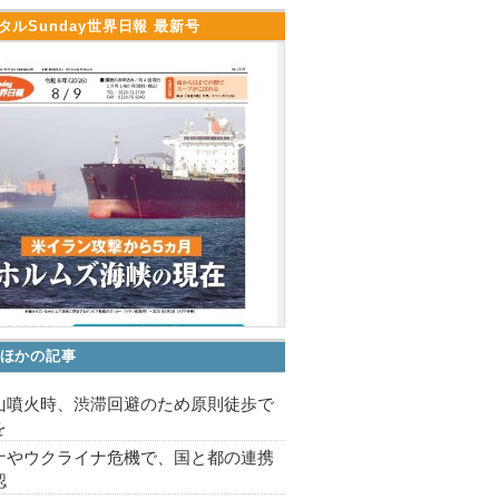
タルSunday世界日報 最新号
ほかの記事
山噴火時、渋滞回避のため原則徒歩で
を
ナやウクライナ危機で、国と都の連携
認