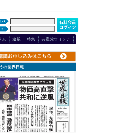
ラム
連載
特集
共産党ウォッチ
ょうの世界日報