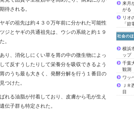
来月
期待される。
がる
リオ
ヤギの祖先は約４３０万年前に分かれた可能性
「節
ツジとヤギの共通祖先は、ウシの系統と約１９
社会のほ
た。
横浜
あり、消化しにくい草を胃の中の微生物によっ
ッ
千葉
して反すうしたりして栄養分を吸収できるよう
観測
胃のうち最も大きく、発酵分解を行う１番目の
ワッ
見つけた。
ＪＲ
目
ばれる油脂が付着しており、皮膚から毛が生え
遺伝子群も特定された。