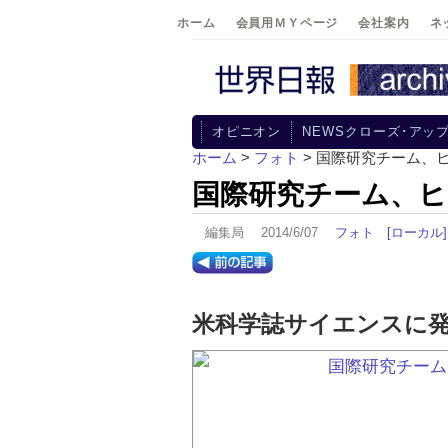
ホーム
会員用ＭＹページ
会社案内
ネ
オピニオン
NEWSクローズ･アッ
ホーム
>
フォト
> 国際研究チーム、
国際研究チーム、
編集局 2014/6/07
フォト
[ローカル]
米科学誌サイエンスに