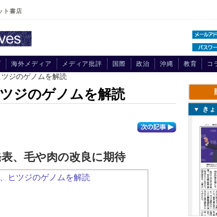
ット書店
プ
海外メディア
メディア批評
国際
政治
沖縄
教育
コ
ヒツジのゲノムを解読
ヒツジのゲノムを解読
▼ き
発表、毛や肉の改良に期待