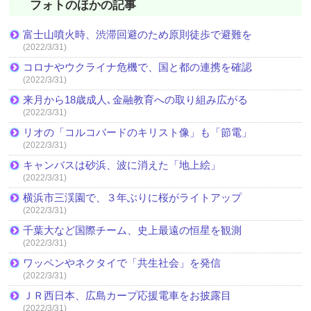
フォトのほかの記事
富士山噴火時、渋滞回避のため原則徒歩で避難を
(2022/3/31)
コロナやウクライナ危機で、国と都の連携を確認
(2022/3/31)
来月から18歳成人､金融教育への取り組み広がる
(2022/3/31)
リオの「コルコバードのキリスト像」も「節電」
(2022/3/31)
キャンバスは砂浜、波に消えた「地上絵」
(2022/3/31)
横浜市三渓園で、３年ぶりに桜がライトアップ
(2022/3/31)
千葉大など国際チーム、史上最遠の恒星を観測
(2022/3/31)
ワッペンやネクタイで「共生社会」を発信
(2022/3/31)
ＪＲ西日本、広島カープ応援電車をお披露目
(2022/3/31)