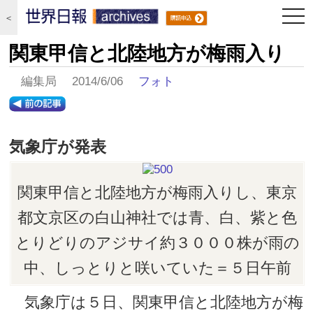
togg
＜
navi
関東甲信と北陸地方が梅雨入り
編集局 2014/6/06
フォト
気象庁が発表
関東甲信と北陸地方が梅雨入りし、東京
都文京区の白山神社では青、白、紫と色
とりどりのアジサイ約３０００株が雨の
中、しっとりと咲いていた＝５日午前
気象庁は５日、関東甲信と北陸地方が梅