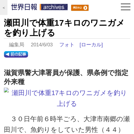
togg
＜
navi
瀬田川で体重17キロのワニガメ
を釣り上げる
編集局 2014/6/03
フォト
[ローカル]
滋賀県警大津署員が保護、県条例で指定
外来種
３０日午前６時半ごろ、大津市南郷の瀬
田川で、魚釣りをしていた男性（４４）