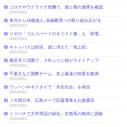
コロナやウクライナ危機で、国と都の連携を確認
(2022/3/31)
来月から18歳成人､金融教育への取り組み広がる
(2022/3/31)
リオの「コルコバードのキリスト像」も「節電」
(2022/3/31)
キャンバスは砂浜、波に消えた「地上絵」
(2022/3/31)
横浜市三渓園で、３年ぶりに桜がライトアップ
(2022/3/31)
千葉大など国際チーム、史上最遠の恒星を観測
(2022/3/31)
ワッペンやネクタイで「共生社会」を発信
(2022/3/31)
ＪＲ西日本、広島カープ応援電車をお披露目
(2022/3/31)
ミツバチで大学周辺の緑化・生態系の維持に貢献
(2022/3/31)