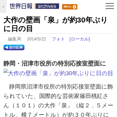
togg
＜
navi
大作の壁画「泉」が約30年ぶり
に日の目
編集局 2014/5/22
フォト
[ローカル]
静岡・沼津市役所の特別応接室壁面に
静岡県沼津市役所の特別応接室壁面に飾
られていた、国際的な芸術家篠田桃紅さ
ん（１０１）の大作「泉」（縦２．５メー
トル、横７メートル）が約３０年ぶりに