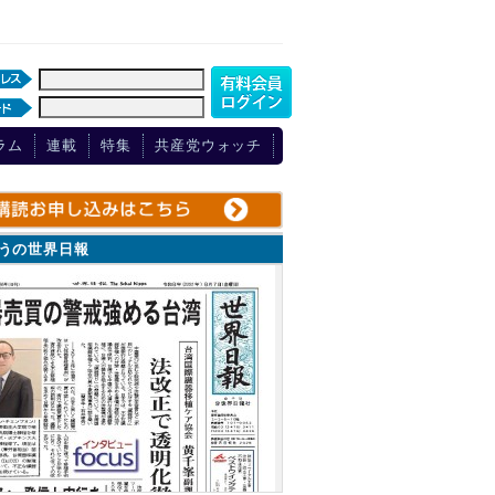
ラム
連載
特集
共産党ウォッチ
ょうの世界日報