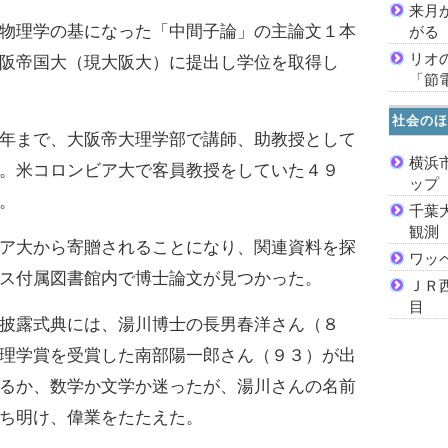
来月
物理学の基になった「中間子論」の主論文１本
がる
リオ
阪帝国大（現大阪大）に提出し学位を取得し
「節
社会のほ
年まで、大阪帝大理学部で講師、助教授として
横浜
。米コロンビア大で客員教授をしていた４９
ッ
。
千葉
観測
ア大から寄贈されることになり、関連資料を探
ワッ
ス付属図書館内で博士論文が見つかった。
ＪＲ
目
披露式典には、湯川博士の長男春洋さん（８
理学賞を受賞した南部陽一郎さん（９３）が出
るか、数学か文学か迷ったが、湯川さんの名前
ち明け、偉業をたたえた。