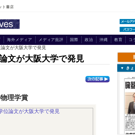
ット書店
プ
海外メディア
メディア批評
国際
政治
沖縄
教育
コ
位論文が大阪大学で発見
論文が大阪大学で発見
▼ き
物理学賞