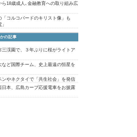
から18歳成人､金融教育への取り組み広
の「コルコバードのキリスト像」も
電」
かの記事
市三渓園で、３年ぶりに桜がライトア
プ
大など国際チーム、史上最遠の恒星を
ペンやネクタイで「共生社会」を発信
西日本、広島カープ応援電車をお披露