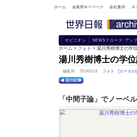
ホーム
会員用ＭＹページ
会社案内
ネ
オピニオン
NEWSクローズ･アッ
ホーム
>
フォト
> 湯川秀樹博士の学
湯川秀樹博士の学位
編集局 2014/5/14
フォト
[ローカル]
「中間子論」でノーベル