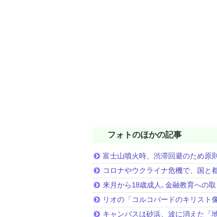
フォトのほかの記事
富士山噴火時、渋滞回避のため原
コロナやウクライナ危機で、国と
来月から18歳成人､金融教育への
リオの「コルコバードのキリスト
キャンバスは砂浜、波に消えた「