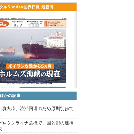
タルSunday世界日報 最新号
ほかの記事
山噴火時、渋滞回避のため原則徒歩で
を
ナやウクライナ危機で、国と都の連携
認