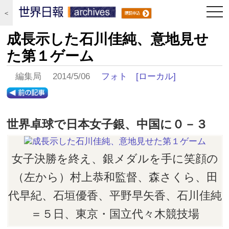
togg
＜
navi
成長示した石川佳純、意地見せ
た第１ゲーム
編集局 2014/5/06
フォト
[ローカル]
世界卓球で日本女子銀、中国に０－３
女子決勝を終え、銀メダルを手に笑顔の
（左から）村上恭和監督、森さくら、田
代早紀、石垣優香、平野早矢香、石川佳純
＝５日、東京・国立代々木競技場