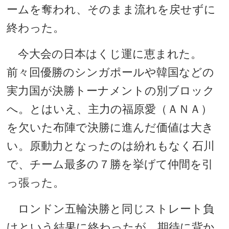
ームを奪われ、そのまま流れを戻せずに
終わった。
今大会の日本はくじ運に恵まれた。
前々回優勝のシンガポールや韓国などの
実力国が決勝トーナメントの別ブロック
へ。とはいえ、主力の福原愛（ＡＮＡ）
を欠いた布陣で決勝に進んだ価値は大き
い。原動力となったのは紛れもなく石川
で、チーム最多の７勝を挙げて仲間を引
っ張った。
ロンドン五輪決勝と同じストレート負
けという結果に終わったが、期待に背か