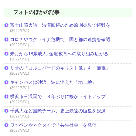
フォトのほかの記事
富士山噴火時、渋滞回避のため原則徒歩で避難を
(2022/3/31)
コロナやウクライナ危機で、国と都の連携を確認
(2022/3/31)
来月から18歳成人､金融教育への取り組み広がる
(2022/3/31)
リオの「コルコバードのキリスト像」も「節電」
(2022/3/31)
キャンバスは砂浜、波に消えた「地上絵」
(2022/3/31)
横浜市三渓園で、３年ぶりに桜がライトアップ
(2022/3/31)
千葉大など国際チーム、史上最遠の恒星を観測
(2022/3/31)
ワッペンやネクタイで「共生社会」を発信
(2022/3/31)