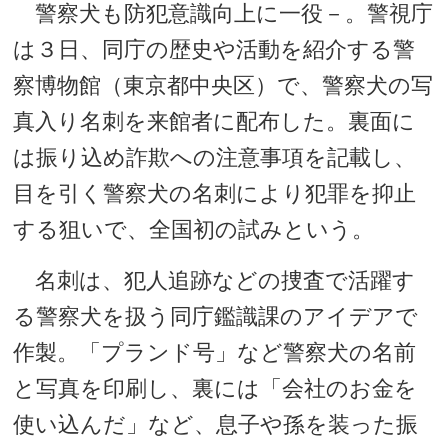
警察犬も防犯意識向上に一役－。警視庁
は３日、同庁の歴史や活動を紹介する警
察博物館（東京都中央区）で、警察犬の写
真入り名刺を来館者に配布した。裏面に
は振り込め詐欺への注意事項を記載し、
目を引く警察犬の名刺により犯罪を抑止
する狙いで、全国初の試みという。
名刺は、犯人追跡などの捜査で活躍す
る警察犬を扱う同庁鑑識課のアイデアで
作製。「プランド号」など警察犬の名前
と写真を印刷し、裏には「会社のお金を
使い込んだ」など、息子や孫を装った振