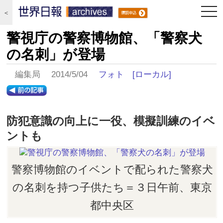
togg
＜
navi
警視庁の警察博物館、「警察犬
の名刺」が登場
編集局 2014/5/04
フォト
[ローカル]
防犯意識の向上に一役、模擬訓練のイベ
ントも
警察博物館のイベントで配られた警察犬
の名刺を持つ子供たち＝３日午前、東京
都中央区