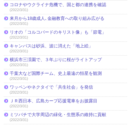
コロナやウクライナ危機で、国と都の連携を確認
(2022/3/31)
来月から18歳成人､金融教育への取り組み広がる
(2022/3/31)
リオの「コルコバードのキリスト像」も「節電」
(2022/3/31)
キャンバスは砂浜、波に消えた「地上絵」
(2022/3/31)
横浜市三渓園で、３年ぶりに桜がライトアップ
(2022/3/31)
千葉大など国際チーム、史上最遠の恒星を観測
(2022/3/31)
ワッペンやネクタイで「共生社会」を発信
(2022/3/31)
ＪＲ西日本、広島カープ応援電車をお披露目
(2022/3/31)
ミツバチで大学周辺の緑化・生態系の維持に貢献
(2022/3/31)