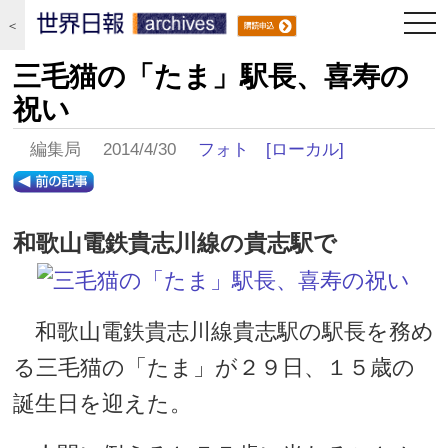
togg
＜
navi
三毛猫の「たま」駅長、喜寿の
祝い
編集局 2014/4/30
フォト
[ローカル]
和歌山電鉄貴志川線の貴志駅で
和歌山電鉄貴志川線貴志駅の駅長を務め
る三毛猫の「たま」が２９日、１５歳の
誕生日を迎えた。