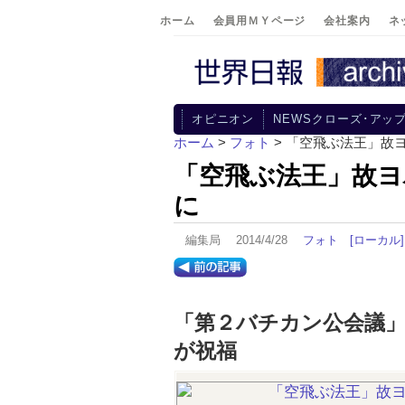
ホーム
会員用ＭＹページ
会社案内
ネ
オピニオン
NEWSクローズ･アッ
ホーム
>
フォト
> 「空飛ぶ法王」故
「空飛ぶ法王」故ヨ
に
編集局 2014/4/28
フォト
[ローカル]
「第２バチカン公会議」
が祝福