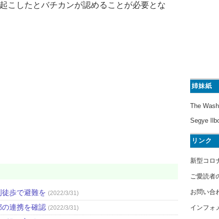
起こしたとバチカンが認めることが必要とな
姉妹紙
The Wash
Segye Ilb
リンク
新型コロ
ご愛読者
お問い合
則徒歩で避難を
(2022/3/31)
都の連携を確認
インフォ
(2022/3/31)