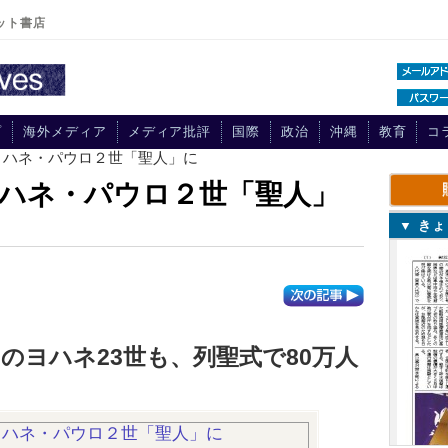
ット書店
プ
海外メディア
メディア批評
国際
政治
沖縄
教育
コ
ヨハネ・パウロ２世「聖人」に
ハネ・パウロ２世「聖人」
▼ き
のヨハネ23世も、列聖式で80万人