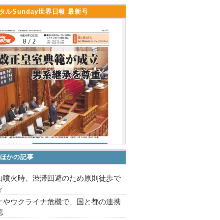
タルSunday世界日報 最新号
ほかの記事
山噴火時、渋滞回避のため原則徒歩で
を
ナやウクライナ危機で、国と都の連携
認