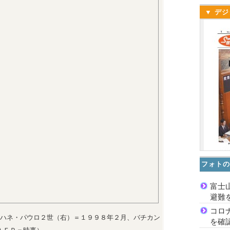
▼ デジ
フォトの
富士
避難
コロ
ハネ・パウロ２世（右）＝１９９８年２月、バチカン
を確