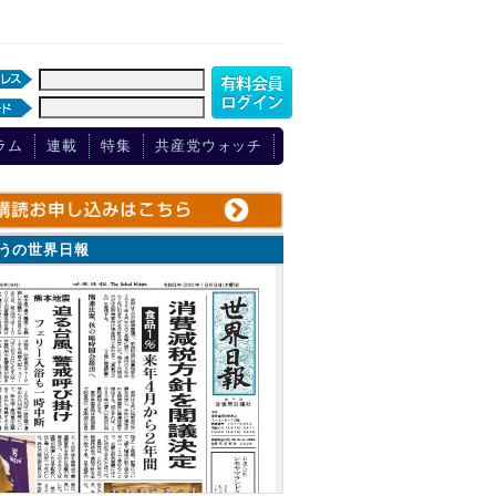
ラム
連載
特集
共産党ウォッチ
ょうの世界日報