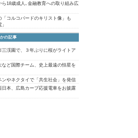
から18歳成人､金融教育への取り組み広
の「コルコバードのキリスト像」も
電」
かの記事
市三渓園で、３年ぶりに桜がライトア
プ
大など国際チーム、史上最遠の恒星を
ペンやネクタイで「共生社会」を発信
西日本、広島カープ応援電車をお披露