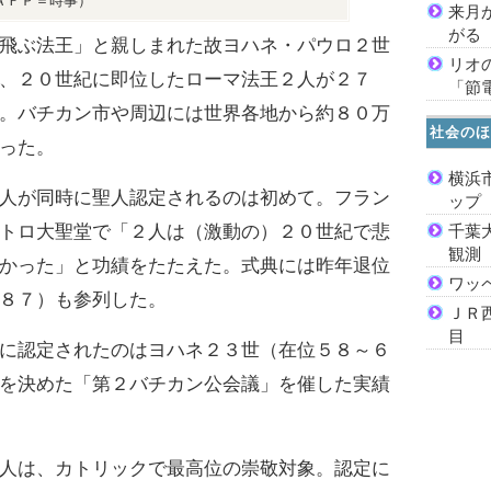
ＡＦＰ＝時事）
来月
がる
飛ぶ法王」と親しまれた故ヨハネ・パウロ２世
リオ
、２０世紀に即位したローマ法王２人が２７
「節
。バチカン市や周辺には世界各地から約８０万
社会のほ
った。
横浜
人が同時に聖人認定されるのは初めて。フラン
ッ
トロ大聖堂で「２人は（激動の）２０世紀で悲
千葉
観測
かった」と功績をたたえた。式典には昨年退位
ワッ
８７）も参列した。
ＪＲ
目
に認定されたのはヨハネ２３世（在位５８～６
を決めた「第２バチカン公会議」を催した実績
人は、カトリックで最高位の崇敬対象。認定に