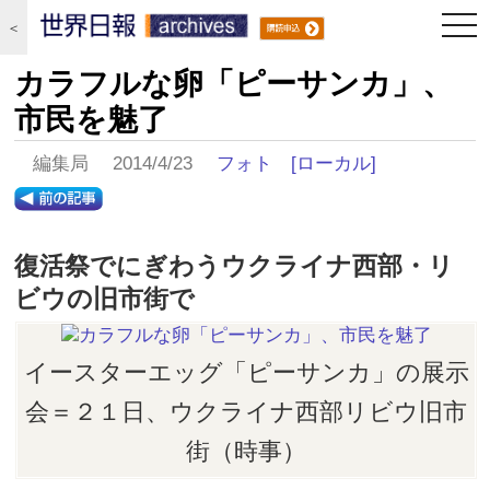
togg
＜
navi
カラフルな卵「ピーサンカ」、
市民を魅了
編集局 2014/4/23
フォト
[ローカル]
復活祭でにぎわうウクライナ西部・リ
ビウの旧市街で
イースターエッグ「ピーサンカ」の展示
会＝２１日、ウクライナ西部リビウ旧市
街（時事）