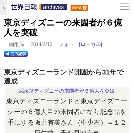
togg
＜
navi
東京ディズニーの来園者が６億
人を突破
編集局 2014/4/13
フォト
[ローカル]
東京ディズニーランド開園から31年で
達成
東京ディズニーランドと東京ディズニー
シーの６億人目の来園者になり記念品を
手にする阪井有美さん（中央右）＝１２