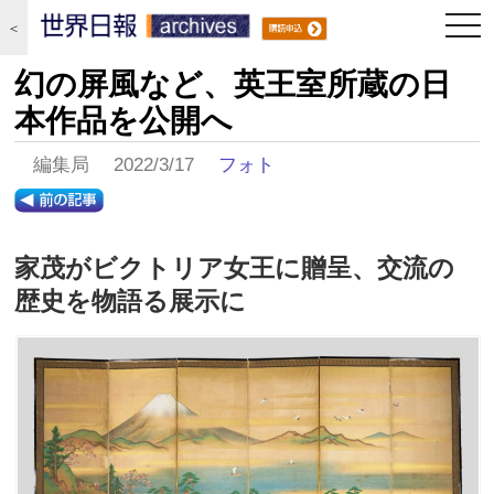
togg
＜
navi
幻の屏風など、英王室所蔵の日
本作品を公開へ
編集局 2022/3/17
フォト
家茂がビクトリア女王に贈呈、交流の
歴史を物語る展示に