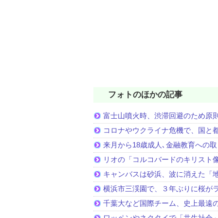
フォトのほかの記事
富士山噴火時、渋滞回避のため原
コロナやウクライナ危機で、国と
来月から18歳成人､金融教育への
リオの「コルコバードのキリスト
キャンバスは砂浜、波に消えた「
横浜市三渓園で、３年ぶりに桜が
千葉大など国際チーム、史上最遠
ワッペンやネクタイで「共生社会