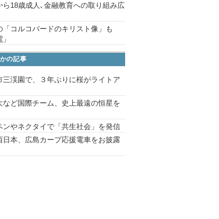
から18歳成人､金融教育への取り組み広
の「コルコバードのキリスト像」も
電」
かの記事
市三渓園で、３年ぶりに桜がライトア
プ
大など国際チーム、史上最遠の恒星を
ペンやネクタイで「共生社会」を発信
西日本、広島カープ応援電車をお披露