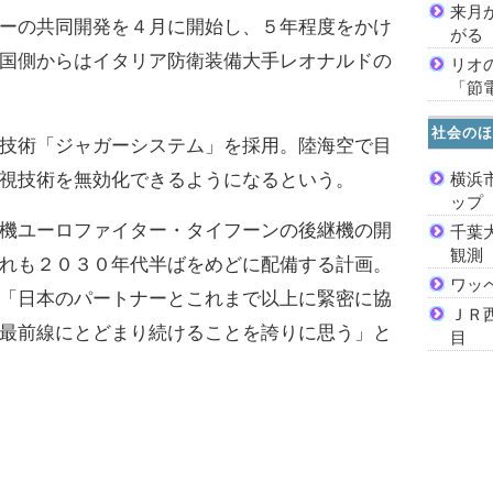
来月
ーの共同開発を４月に開始し、５年程度をかけ
がる
国側からはイタリア防衛装備大手レオナルドの
リオ
「節
社会のほ
技術「ジャガーシステム」を採用。陸海空で目
視技術を無効化できるようになるという。
横浜
ッ
機ユーロファイター・タイフーンの後継機の開
千葉
観測
れも２０３０年代半ばをめどに配備する計画。
ワッ
「日本のパートナーとこれまで以上に緊密に協
ＪＲ
最前線にとどまり続けることを誇りに思う」と
目