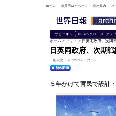
ホーム
会員用ＭＹページ
会社案内
ネ
オピニオン
NEWSクローズ･アッ
ホーム
>
フォト
> 日英両政府、次期
日英両政府、次期戦
編集局 2022/2/17
フォト
５年かけて官民で設計・