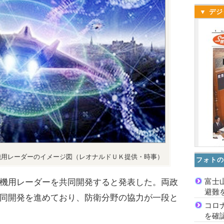
▼ デジ
機用レーダーのイメージ図（レオナルドＵＫ提供・時事）
フォトの
富士
機用レーダーを共同開発すると発表した。両政
避難
同開発を進めており、防衛分野の協力が一段と
コロ
を確