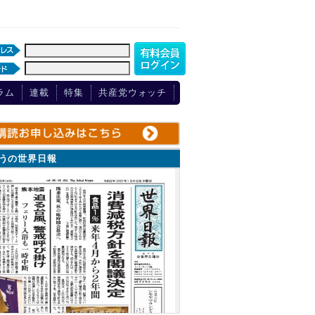
ラム
連載
特集
共産党ウォッチ
ょうの世界日報