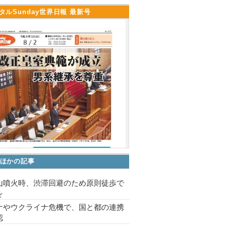
タルSunday世界日報 最新号
ほかの記事
山噴火時、渋滞回避のため原則徒歩で
を
ナやウクライナ危機で、国と都の連携
認