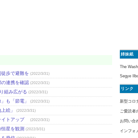
姉妹紙
The Wash
則徒歩で避難を
(2022/3/31)
Segye Ilb
都の連携を確認
(2022/3/31)
リンク
取り組み広がる
(2022/3/31)
像」も「節電」
新型コロ
(2022/3/31)
地上絵」
(2022/3/31)
ご愛読者
ライトアップ
(2022/3/31)
お問い合
の恒星を観測
(2022/3/31)
インフォ
」を発信