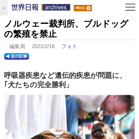
togg
＜
navi
ノルウェー裁判所、ブルドッグ
の繁殖を禁止
編集局 2022/2/16
フォト
呼吸器疾患など遺伝的疾患が問題に、
｢犬たちの完全勝利」