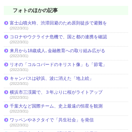
フォトのほかの記事
富士山噴火時、渋滞回避のため原則徒歩で避難を
(2022/3/31)
コロナやウクライナ危機で、国と都の連携を確認
(2022/3/31)
来月から18歳成人､金融教育への取り組み広がる
(2022/3/31)
リオの「コルコバードのキリスト像」も「節電」
(2022/3/31)
キャンバスは砂浜、波に消えた「地上絵」
(2022/3/31)
横浜市三渓園で、３年ぶりに桜がライトアップ
(2022/3/31)
千葉大など国際チーム、史上最遠の恒星を観測
(2022/3/31)
ワッペンやネクタイで「共生社会」を発信
(2022/3/31)