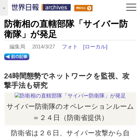
togg
＜
navi
防衛相の直轄部隊「サイバー防
衛隊」が発足
編集局 2014/3/27
フォト
[ローカル]
24時間態勢でネットワークを監視、攻
撃手法も研究
サイバー防衛隊のオペレーションルーム
＝２４日（防衛省提供）
防衛省は２６日、サイバー攻撃から自