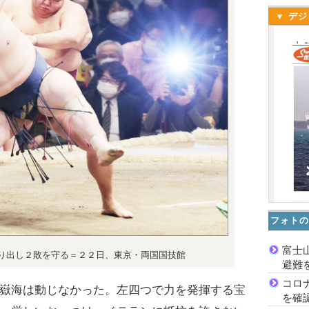
▼ デジ
フォトの
富士
り出し２敗を守る＝２２日、東京・両国国技館
避難
コロ
嶽海は動じなかった。左四つで力を発揮する宝
を確