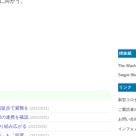
に向かう。
姉妹紙
The Wash
Segye Ilb
リンク
新型コロ
則徒歩で避難を
(2022/3/31)
ご愛読者
都の連携を確認
(2022/3/31)
お問い合
取り組み広がる
(2022/3/31)
インフォ
像」も「節電」
(2022/3/31)