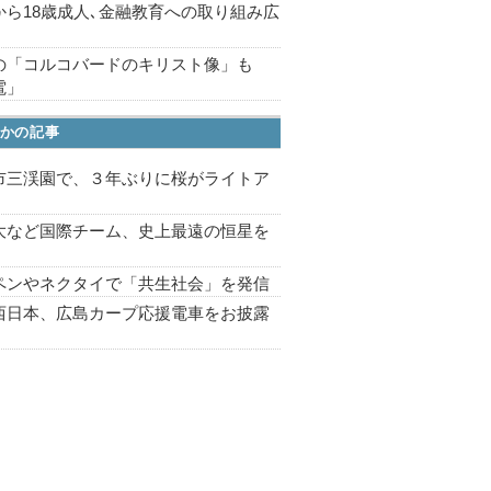
から18歳成人､金融教育への取り組み広
の「コルコバードのキリスト像」も
電」
かの記事
市三渓園で、３年ぶりに桜がライトア
プ
大など国際チーム、史上最遠の恒星を
ペンやネクタイで「共生社会」を発信
西日本、広島カープ応援電車をお披露