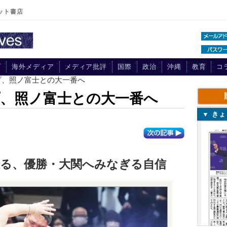
ット書店
プ
海外メディア
メディア批評
国際
政治
沖縄
教育
コ
プ、照ノ富士との大一番へ
、照ノ富士との大一番へ
▼ き
破る、優勝・大関へみなぎる自信