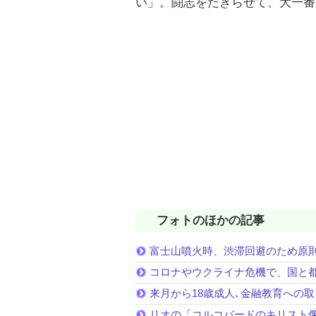
い」。闘志をたぎらせて、大一番
フォトのほかの記事
富士山噴火時、渋滞回避のため原
コロナやウクライナ危機で、国と
来月から18歳成人､金融教育への
リオの「コルコバードのキリスト