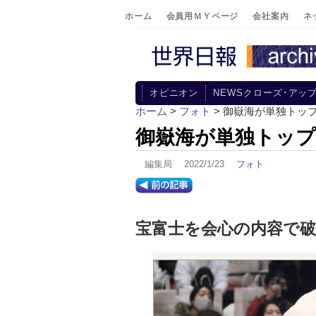
ホーム
会員用ＭＹページ
会社案内
ネ
オピニオン
NEWSクローズ･アッ
ホーム
>
フォト
> 御嶽海が単独トッ
御嶽海が単独トップ
編集局 2022/1/23
フォト
宝富士を会心の内容で