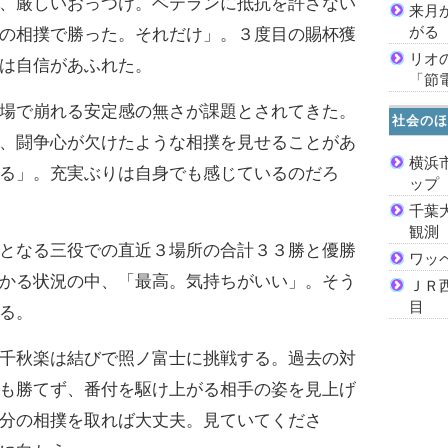
、厳しいおっつけ。ベテランに抵抗を許さない
来月
がる
の相撲で勝った。それだけ」。３度目の賜杯獲
リオ
は自信があふれた。
「節
場で崩れる安定感の無さが課題とされてきた。
社会のほ
、闘争心が欠けたような相撲を見せることがあ
横浜
る」。充実ぶりは自身でも感じているのだろ
ッ
千葉
観測
となる三役での直近３場所の合計３３勝と優勝
ワッ
かる状況の中、「最高。気持ちがいい」。そう
ＪＲ
目
る。
千秋楽は結びで照ノ富士に挑戦する。過去の対
も勝てず、番付を駆け上がる相手の姿を見上げ
分の相撲を取れば大丈夫。見ていてくださ