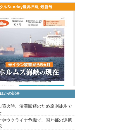
タルSunday世界日報 最新号
ほかの記事
山噴火時、渋滞回避のため原則徒歩で
を
ナやウクライナ危機で、国と都の連携
認