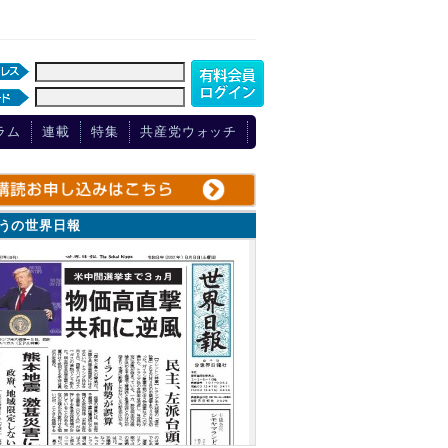
ラム
連載
特集
共産党ウォッチ
ょうの世界日報