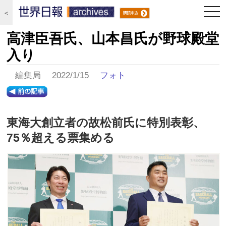
togg
＜
navi
高津臣吾氏、山本昌氏が野球殿堂
入り
編集局 2022/1/15
フォト
東海大創立者の故松前氏に特別表彰、
75％超える票集める