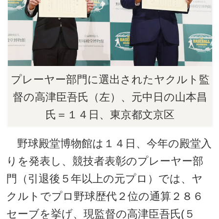
プレーヤー部門に選出されたヤクルト監
督の高津臣吾氏（左）、元中日の山本昌
氏＝１４日、東京都文京区
野球殿堂博物館は１４日、今年の殿堂入
りを発表し、競技者表彰のプレーヤー部
門（引退後５年以上の元プロ）では、ヤ
クルトでプロ野球歴代２位の通算２８６
セーブを挙げ、現監督の高津臣吾氏(５