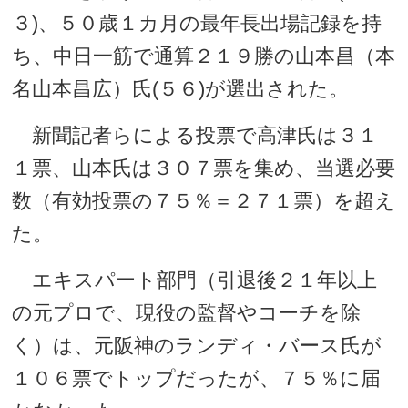
３)、５０歳１カ月の最年長出場記録を持
ち、中日一筋で通算２１９勝の山本昌（本
名山本昌広）氏(５６)が選出された。
新聞記者らによる投票で高津氏は３１
１票、山本氏は３０７票を集め、当選必要
数（有効投票の７５％＝２７１票）を超え
た。
エキスパート部門（引退後２１年以上
の元プロで、現役の監督やコーチを除
く）は、元阪神のランディ・バース氏が
１０６票でトップだったが、７５％に届