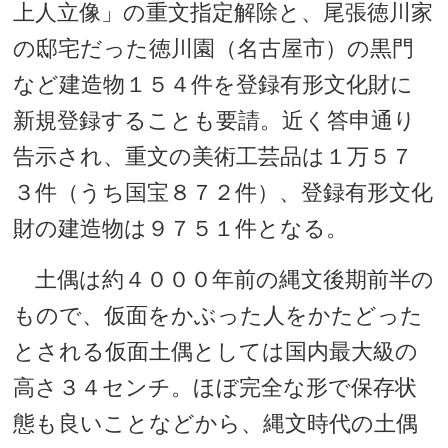
上人立像」の重文指定解除と、尾張徳川家
の邸宅だった徳川園（名古屋市）の黒門
など建造物１５４件を登録有形文化財に
新規登録することも要請。近く答申通り
告示され、重文の美術工芸品は１万５７
３件（うち国宝８７２件）、登録有形文化
財の建造物は９７５１件となる。
土偶は約４０００年前の縄文後期前半の
もので、仮面をかぶった人をかたどった
とされる仮面土偶としては国内最大級の
高さ３４センチ。ほぼ完全な形で保存状
態も良いことなどから、縄文時代の土偶