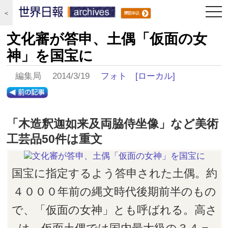
togg
＜
navi
文化審が答申、土偶「仮面の女
神」を国宝に
編集局 2014/3/19
フォト
[ローカル]
「木造釈迦如来及両脇侍坐像」など美術
工芸品50件は重文
国宝に指定するよう答申された土偶。約
４０００年前の縄文時代後期前半のもの
で、「仮面の女神」とも呼ばれる。高さ