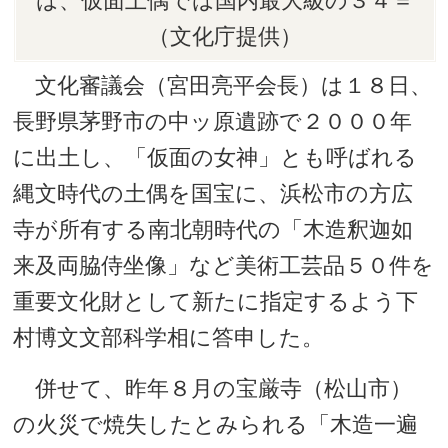
は、仮面土偶では国内最大級の３４＝
（文化庁提供）
文化審議会（宮田亮平会長）は１８日、
長野県茅野市の中ッ原遺跡で２０００年
に出土し、「仮面の女神」とも呼ばれる
縄文時代の土偶を国宝に、浜松市の方広
寺が所有する南北朝時代の「木造釈迦如
来及両脇侍坐像」など美術工芸品５０件を
重要文化財として新たに指定するよう下
村博文文部科学相に答申した。
併せて、昨年８月の宝厳寺（松山市）
の火災で焼失したとみられる「木造一遍