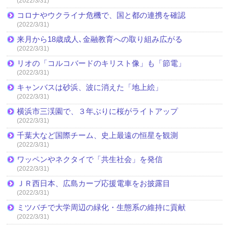
(2022/3/31)
コロナやウクライナ危機で、国と都の連携を確認
(2022/3/31)
来月から18歳成人､金融教育への取り組み広がる
(2022/3/31)
リオの「コルコバードのキリスト像」も「節電」
(2022/3/31)
キャンバスは砂浜、波に消えた「地上絵」
(2022/3/31)
横浜市三渓園で、３年ぶりに桜がライトアップ
(2022/3/31)
千葉大など国際チーム、史上最遠の恒星を観測
(2022/3/31)
ワッペンやネクタイで「共生社会」を発信
(2022/3/31)
ＪＲ西日本、広島カープ応援電車をお披露目
(2022/3/31)
ミツバチで大学周辺の緑化・生態系の維持に貢献
(2022/3/31)