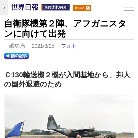
togg
＜
navi
自衛隊機第２陣、アフガニスタ
ンに向けて出発
編集局 2021/8/25
フォト
Ｃ130輸送機２機が入間基地から、邦人
の国外退避のため