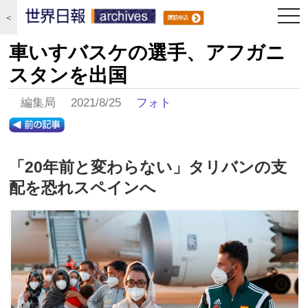
togg
＜
navi
車いすバスケの選手、アフガニ
スタンを出国
編集局 2021/8/25
フォト
「20年前と変わらない」タリバンの支
配を恐れスペインへ