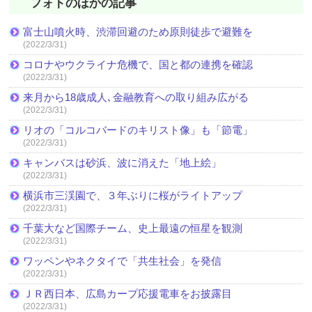
フォトのほかの記事
富士山噴火時、渋滞回避のため原則徒歩で避難を
(2022/3/31)
コロナやウクライナ危機で、国と都の連携を確認
(2022/3/31)
来月から18歳成人､金融教育への取り組み広がる
(2022/3/31)
リオの「コルコバードのキリスト像」も「節電」
(2022/3/31)
キャンバスは砂浜、波に消えた「地上絵」
(2022/3/31)
横浜市三渓園で、３年ぶりに桜がライトアップ
(2022/3/31)
千葉大など国際チーム、史上最遠の恒星を観測
(2022/3/31)
ワッペンやネクタイで「共生社会」を発信
(2022/3/31)
ＪＲ西日本、広島カープ応援電車をお披露目
(2022/3/31)