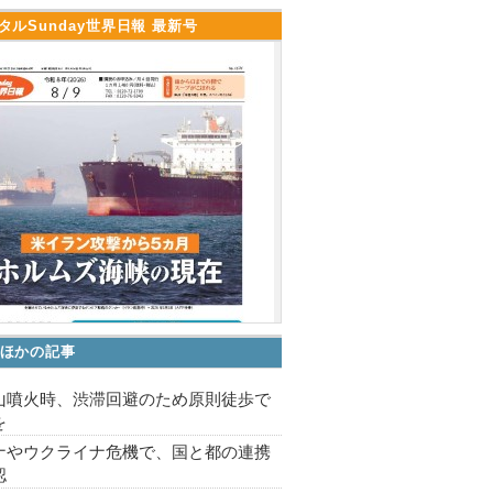
タルSunday世界日報 最新号
ほかの記事
山噴火時、渋滞回避のため原則徒歩で
を
ナやウクライナ危機で、国と都の連携
認