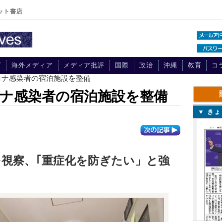
ット書店
プ
海外メディア
メディア批評
国際
政治
沖縄
教育
コ
ロナ感染者の宿泊施設を整備
ナ感染者の宿泊施設を整備
▼ き
視察、｢重症化を防ぎたい」と強