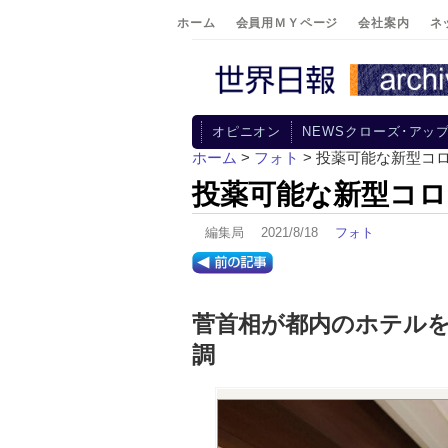
ホーム
会員用ＭＹページ
会社案内
ネ
オピニオン
NEWSクローズ･アッ
ホーム
>
フォト
> 投薬可能な新型コ
投薬可能な新型コロ
編集局 2021/8/18
フォト
菅首相が都内のホテルを
調