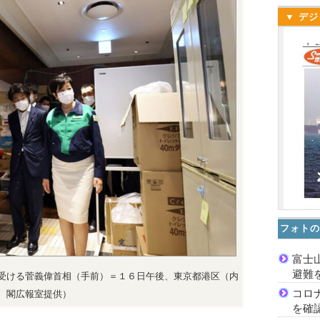
▼ デジ
フォトの
富士
避難
受ける菅義偉首相（手前）＝１６日午後、東京都港区（内
コロ
閣広報室提供）
を確