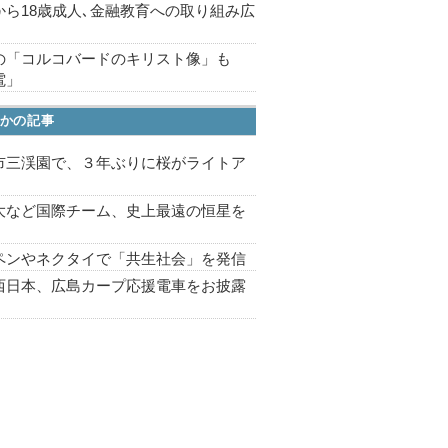
から18歳成人､金融教育への取り組み広
の「コルコバードのキリスト像」も
電」
かの記事
市三渓園で、３年ぶりに桜がライトア
プ
大など国際チーム、史上最遠の恒星を
ペンやネクタイで「共生社会」を発信
西日本、広島カープ応援電車をお披露