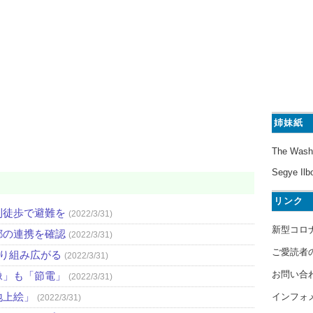
姉妹紙
The Wash
Segye Ilb
リンク
則徒歩で避難を
(2022/3/31)
新型コロ
都の連携を確認
(2022/3/31)
ご愛読者
取り組み広がる
(2022/3/31)
お問い合
像」も「節電」
(2022/3/31)
地上絵」
インフォ
(2022/3/31)