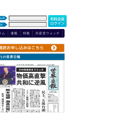
ラム
連載
特集
共産党ウォッチ
ょうの世界日報