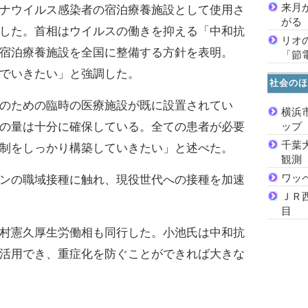
来月
ナウイルス感染者の宿泊療養施設として使用さ
がる
した。首相はウイルスの働きを抑える「中和抗
リオ
宿泊療養施設を全国に整備する方針を表明。
「節
でいきたい」と強調した。
社会のほ
のための臨時の医療施設が既に設置されてい
横浜
の量は十分に確保している。全ての患者が必要
ッ
千葉
制をしっかり構築していきたい」と述べた。
観測
ワッ
ンの職域接種に触れ、現役世代への接種を加速
ＪＲ
目
村憲久厚生労働相も同行した。小池氏は中和抗
活用でき、重症化を防ぐことができれば大きな