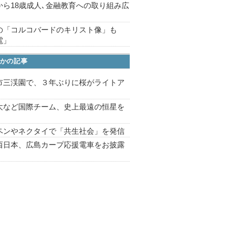
から18歳成人､金融教育への取り組み広
の「コルコバードのキリスト像」も
電」
かの記事
市三渓園で、３年ぶりに桜がライトア
プ
大など国際チーム、史上最遠の恒星を
ペンやネクタイで「共生社会」を発信
西日本、広島カープ応援電車をお披露