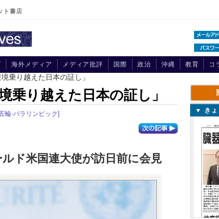
ット書店
プ
海外メディア
メディア批評
国際
政治
沖縄
教育
コ
逆境乗り越えた日本の証し」
境乗り越えた日本の証し」
▼ き
京五輪·パラリンピック]
ールド米国連大使が訪日前に会見