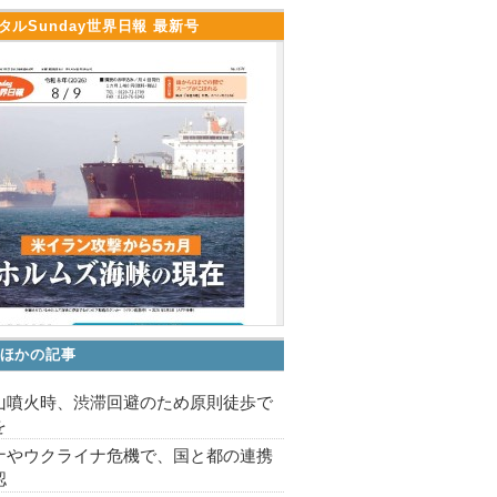
タルSunday世界日報 最新号
ほかの記事
山噴火時、渋滞回避のため原則徒歩で
を
ナやウクライナ危機で、国と都の連携
認