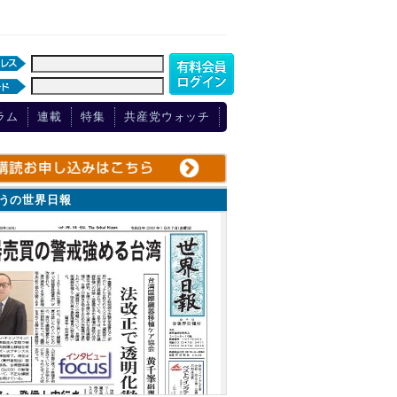
ラム
連載
特集
共産党ウォッチ
ょうの世界日報