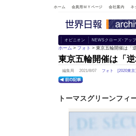
ホーム
会員用ＭＹページ
会社案内
ネ
オピニオン
NEWSクローズ･アッ
ホーム
>
フォト
> 東京五輪開催は「
東京五輪開催は「逆
編集局 2021/8/07
フォト
[2020東
トーマスグリーンフィ