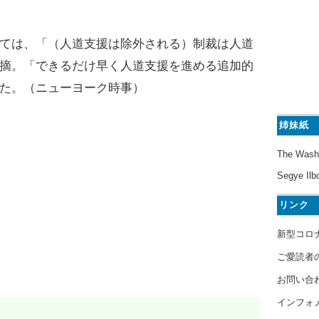
ては、「（人道支援は除外される）制裁は人道
摘。「できるだけ早く人道支援を進める追加的
た。（ニューヨーク時事）
姉妹紙
The Wash
Segye Ilb
リンク
新型コロ
ご愛読者
お問い合
インフォ