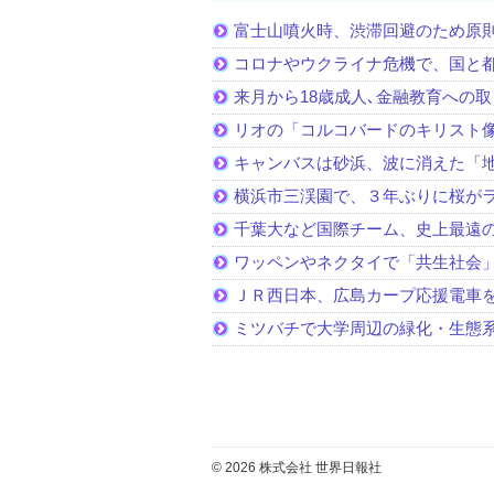
富士山噴火時、渋滞回避のため原
コロナやウクライナ危機で、国と
来月から18歳成人､金融教育への
リオの「コルコバードのキリスト
キャンバスは砂浜、波に消えた「
横浜市三渓園で、３年ぶりに桜が
千葉大など国際チーム、史上最遠
ワッペンやネクタイで「共生社会
ＪＲ西日本、広島カープ応援電車
ミツバチで大学周辺の緑化・生態
© 2026 株式会社 世界日報社