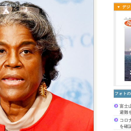
▼ デジ
フォトの
富士
避難
コロ
を確