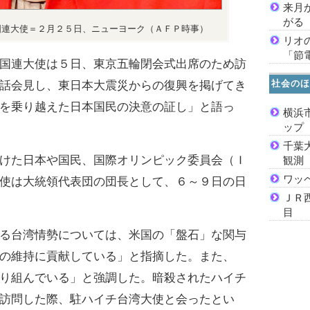
来月
がる
国連大使＝２月２５日、ニューヨーク（ＡＦＰ時事）
リオ
「節
国連大使は５日、東京五輪閉会式出席のため訪
社会のほ
話会見し、東日本大震災からの復興を掲げてき
を乗り越えた日本国民の決意の証し」と語っ
横浜
ッ
千葉
けた日本や国民、国際オリンピック委員会（Ｉ
観測
ワッ
使は大統領代表団の団長として、６～９日の日
ＪＲ
目
る台湾情勢については、米国の「盤石」な関与
の維持に貢献している」と指摘した。また、
り組んでいる」と強調した。暗殺されたハイチ
訪問した際、駐ハイチ台湾大使と会ったとい