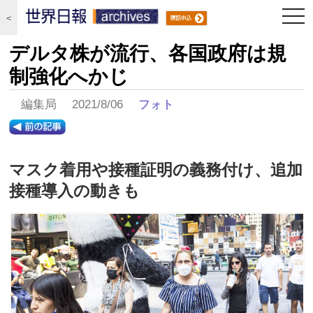
togg
＜
navi
デルタ株が流行、各国政府は規
制強化へかじ
編集局 2021/8/06
フォト
マスク着用や接種証明の義務付け、追加
接種導入の動きも