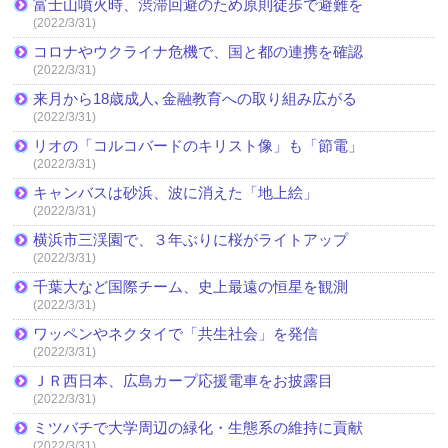
富士山噴火時、渋滞回避のため原則徒歩で避難を
(2022/3/31)
コロナやウクライナ危機で、国と都の連携を確認
(2022/3/31)
来月から18歳成人､金融教育への取り組み広がる
(2022/3/31)
リオの「コルコバードのキリスト像」も「節電」
(2022/3/31)
キャンバスは砂浜、波に消えた「地上絵」
(2022/3/31)
横浜市三渓園で、３年ぶりに桜がライトアップ
(2022/3/31)
千葉大など国際チーム、史上最遠の恒星を観測
(2022/3/31)
ワッペンやネクタイで「共生社会」を発信
(2022/3/31)
ＪＲ西日本、広島カープ応援電車をお披露目
(2022/3/31)
ミツバチで大学周辺の緑化・生態系の維持に貢献
(2022/3/31)