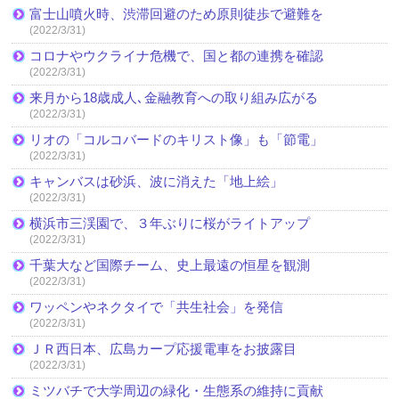
富士山噴火時、渋滞回避のため原則徒歩で避難を
(2022/3/31)
コロナやウクライナ危機で、国と都の連携を確認
(2022/3/31)
来月から18歳成人､金融教育への取り組み広がる
(2022/3/31)
リオの「コルコバードのキリスト像」も「節電」
(2022/3/31)
キャンバスは砂浜、波に消えた「地上絵」
(2022/3/31)
横浜市三渓園で、３年ぶりに桜がライトアップ
(2022/3/31)
千葉大など国際チーム、史上最遠の恒星を観測
(2022/3/31)
ワッペンやネクタイで「共生社会」を発信
(2022/3/31)
ＪＲ西日本、広島カープ応援電車をお披露目
(2022/3/31)
ミツバチで大学周辺の緑化・生態系の維持に貢献