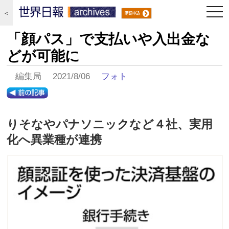
togg
＜
navi
「顔パス」で支払いや入出金な
どが可能に
編集局 2021/8/06
フォト
りそなやパナソニックなど４社、実用
化へ異業種が連携