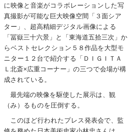
に映像と音楽がコラボレーションした写
真撮影が可能な巨大映像空間「３面シア
ター」、超高精細デジタル画像による
「冨嶽三十六景」と「東海道五拾三次」か
らベストセレクション５８作品を大型モ
ニター１２台で紹介する「ＤＩＧＩＴＡ
Ｌ北斎×広重コーナー」の三つで会場が構
成されている。
最先端の映像を駆使した展示は、観
（み）るものを圧倒する。
このほど行われたプレス発表会で、監
修を務めた日本美術史家小林忠さんは