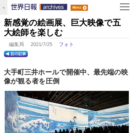
togg
＜
navi
新感覚の絵画展、巨大映像で五
大絵師を楽しむ
編集局 2021/7/25
フォト
大手町三井ホールで開催中、最先端の映
像が観る者を圧倒