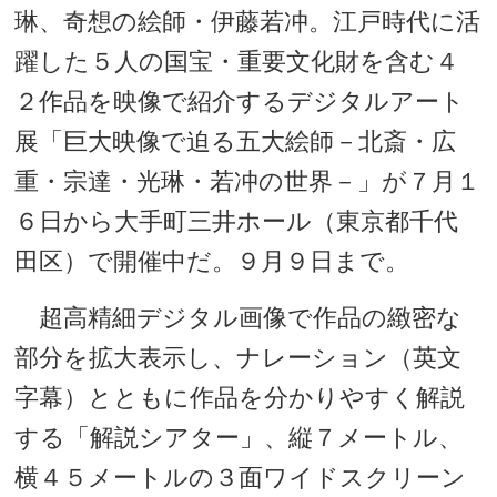
琳、奇想の絵師・伊藤若冲。江戸時代に活
躍した５人の国宝・重要文化財を含む４
２作品を映像で紹介するデジタルアート
展「巨大映像で迫る五大絵師－北斎・広
重・宗達・光琳・若冲の世界－」が７月１
６日から大手町三井ホール（東京都千代
田区）で開催中だ。９月９日まで。
超高精細デジタル画像で作品の緻密な
部分を拡大表示し、ナレーション（英文
字幕）とともに作品を分かりやすく解説
する「解説シアター」、縦７メートル、
横４５メートルの３面ワイドスクリーン