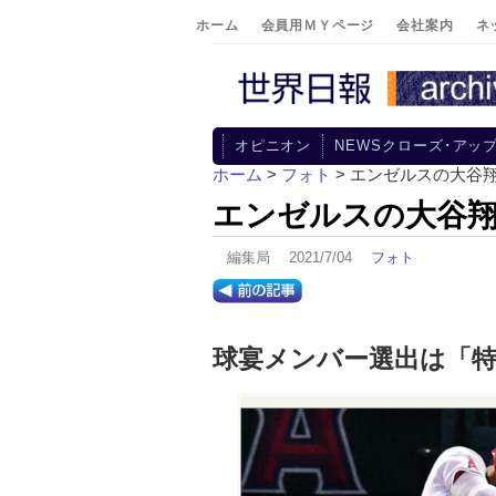
ホーム
会員用ＭＹページ
会社案内
ネ
オピニオン
NEWSクローズ･アッ
ホーム
>
フォト
> エンゼルスの大谷翔
エンゼルスの大谷翔平
編集局 2021/7/04
フォト
球宴メンバー選出は「特