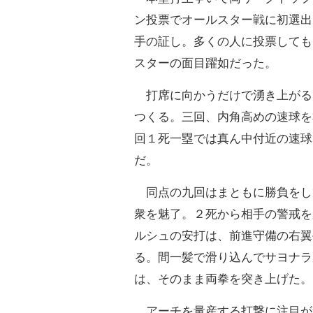
ン投票でオールスター戦に初選出
手の証し。多くの人に投票しても
スターの面目躍如だった。
打席に向かうだけで湧き上がる
つくる。三回、内角高めの速球を
回１死一塁では真ん中付近の速球
だ。
同点の九回はまともに勝負をし
衆を魅了。２死から相手の警戒を
ルシュの安打は、前進守備の右翼
る。間一髪で滑り込んでサヨナラ
は、そのまま両拳を突き上げた。
アーチを量産する打撃に注目が