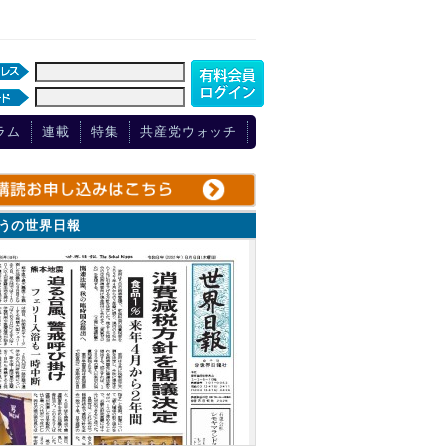
ラム
連載
特集
共産党ウォッチ
ょうの世界日報