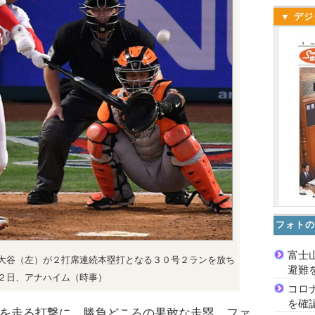
▼ デジ
フォトの
富士
大谷（左）が２打席連続本塁打となる３０号２ランを放ち
避難
２日、アナハイム（時事）
コロ
を確
を走る打撃に、勝負どころの果敢な走塁。ファ