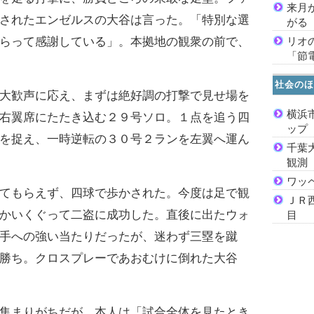
来月
されたエンゼルスの大谷は言った。「特別な選
がる
リオ
らって感謝している」。本拠地の観衆の前で、
「節
社会のほ
大歓声に応え、まずは絶好調の打撃で見せ場を
横浜
右翼席にたたき込む２９号ソロ。１点を追う四
ッ
を捉え、一時逆転の３０号２ランを左翼へ運ん
千葉
観測
ワッ
てもらえず、四球で歩かされた。今度は足で観
ＪＲ
かいくぐって二盗に成功した。直後に出たウォ
目
手への強い当たりだったが、迷わず三塁を蹴
勝ち。クロスプレーであおむけに倒れた大谷
集まりがちだが、本人は「試合全体を見たとき