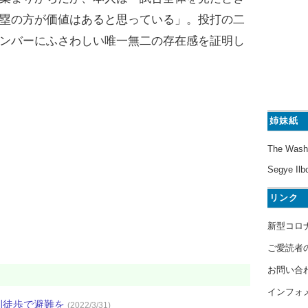
塁の方が価値はあると思っている」。投打の二
ンバーにふさわしい唯一無二の存在感を証明し
姉妹紙
The Wash
Segye Ilb
リンク
新型コロ
ご愛読者
お問い合
インフォ
則徒歩で避難を
(2022/3/31)