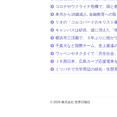
コロナやウクライナ危機で、国と
来月から18歳成人､金融教育への
リオの「コルコバードのキリスト
キャンバスは砂浜、波に消えた「
横浜市三渓園で、３年ぶりに桜が
千葉大など国際チーム、史上最遠
ワッペンやネクタイで「共生社会
ＪＲ西日本、広島カープ応援電車
ミツバチで大学周辺の緑化・生態
© 2026 株式会社 世界日報社