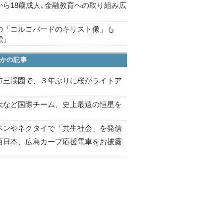
から18歳成人､金融教育への取り組み広
の「コルコバードのキリスト像」も
電」
かの記事
市三渓園で、３年ぶりに桜がライトア
プ
大など国際チーム、史上最遠の恒星を
ペンやネクタイで「共生社会」を発信
西日本、広島カープ応援電車をお披露