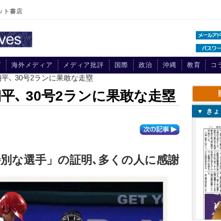
ット書店
プ
海外メディア
メディア批評
国際
政治
沖縄
教育
コ
平､ 30号2ランに果敢な走塁
､ 30号2ランに果敢な走塁
▼ き
別な選手」の証明､多くの人に感謝