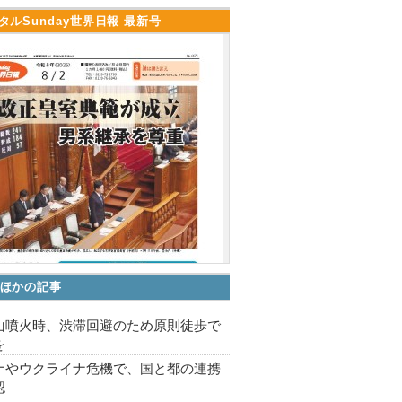
タルSunday世界日報 最新号
ほかの記事
山噴火時、渋滞回避のため原則徒歩で
を
ナやウクライナ危機で、国と都の連携
認