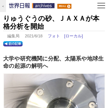
togg
＜
navi
りゅうぐうの砂、ＪＡＸＡが本
格分析を開始
編集局 2021/6/18
フォト
[ローカル]
大学や研究機関に分配、太陽系や地球生
命の起源の解明へ