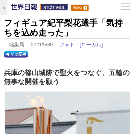
togg
＜
navi
フィギュア紀平梨花選手「気持
ちを込め走った」
編集局 2021/5/30
フォト
[ローカル]
兵庫の篠山城跡で聖火をつなぐ、五輪の
無事な開催を願う