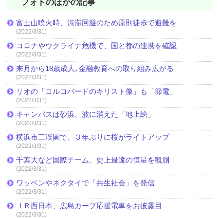
フォトのほかの記事
富士山噴火時、渋滞回避のため原則徒歩で避難を
(2022/3/31)
コロナやウクライナ危機で、国と都の連携を確認
(2022/3/31)
来月から18歳成人､金融教育への取り組み広がる
(2022/3/31)
リオの「コルコバードのキリスト像」も「節電」
(2022/3/31)
キャンバスは砂浜、波に消えた「地上絵」
(2022/3/31)
横浜市三渓園で、３年ぶりに桜がライトアップ
(2022/3/31)
千葉大など国際チーム、史上最遠の恒星を観測
(2022/3/31)
ワッペンやネクタイで「共生社会」を発信
(2022/3/31)
ＪＲ西日本、広島カープ応援電車をお披露目
(2022/3/31)