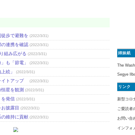
則徒歩で避難を
(2022/3/31)
都の連携を確認
(2022/3/31)
姉妹紙
取り組み広がる
(2022/3/31)
像」も「節電」
(2022/3/31)
The Wash
地上絵」
(2022/3/31)
Segye Ilb
ライトアップ
(2022/3/31)
リンク
の恒星を観測
(2022/3/31)
」を発信
新型コロ
(2022/3/31)
をお披露目
(2022/3/31)
ご愛読者
系の維持に貢献
(2022/3/31)
お問い合
インフォ