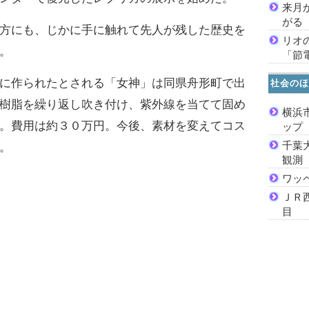
来月
がる
方にも、じかに手に触れて先人が残した歴史を
リオ
。
「節
に作られたとされる「女神」は同県舟形町で出
社会のほ
樹脂を繰り返し吹き付け、紫外線を当てて固め
横浜
。費用は約３０万円。今後、素材を変えてコス
ッ
千葉
。
観測
ワッ
ＪＲ
目