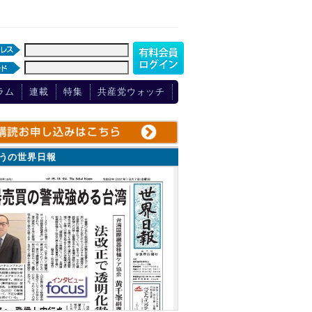
ラム
連載
特集
共産党ウォッチ
ょうの世界日報