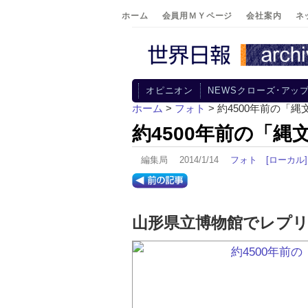
ホーム
会員用ＭＹページ
会社案内
ネ
オピニオン
NEWSクローズ･アッ
ホーム
>
フォト
> 約4500年前の「
約4500年前の「
編集局 2014/1/14
フォト
[ローカル]
山形県立博物館でレプ