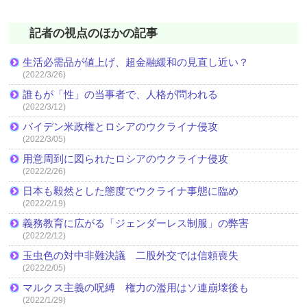
記者の視点のほかの記事
生活必需品が値上げ、超金融緩和の見直し近い？
(2022/3/26)
誰もが「性」の当事者で、人格が問われる
(2022/3/12)
バイデン米政権とロシアのウクライナ侵攻
(2022/3/05)
用意周到に図られたロシアのウクライナ侵攻
(2022/2/26)
日本も毅然とした態度でウクライナ事態に臨め
(2022/2/19)
義務教育に広がる「ジェンダーレス制服」の弊害
(2022/2/12)
玉虫色の対中非難決議 二股外交では信頼喪失
(2022/2/05)
マルクス主義の呪縛 権力の濫用はソ連崩壊後も
(2022/1/29)