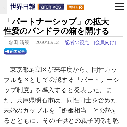
togg
＜
navi
「パートナーシップ」の拡大
性愛のパンドラの箱を開ける
森田 清策 2020/12/12
記者の視点
[会員向け]
東京都足立区が来年度から、同性カッ
プルを区として公認する「パートナーシ
ップ制度」を導入すると発表した。ま
た、兵庫県明石市は、同性同士を含めた
未婚のカップルを「婚姻相当」と公認す
るとともに、その子供との親子関係も認