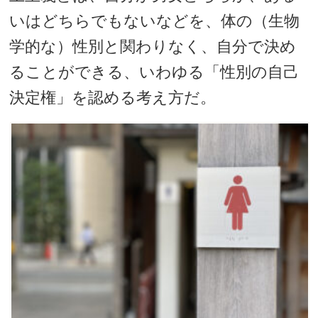
いはどちらでもないなどを、体の（生物
学的な）性別と関わりなく、自分で決め
ることができる、いわゆる「性別の自己
決定権」を認める考え方だ。