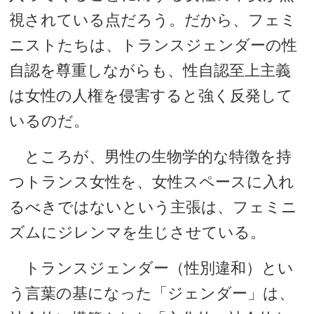
視されている点だろう。だから、フェミ
ニストたちは、トランスジェンダーの性
自認を尊重しながらも、性自認至上主義
は女性の人権を侵害すると強く反発して
いるのだ。
ところが、男性の生物学的な特徴を持
つトランス女性を、女性スペースに入れ
るべきではないという主張は、フェミニ
ズムにジレンマを生じさせている。
トランスジェンダー（性別違和）とい
う言葉の基になった「ジェンダー」は、