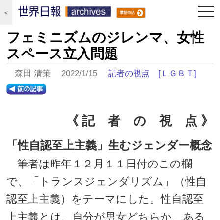
togg
＜
navi
フェミニズムのジレンマ、女性
スペース立入問題
森田 清策 2022/1/15
記者の視点
[ＬＧＢＴ]
《 記 者 の 視 点 》
「性自認至上主義」生むジェンダー概念
筆者は昨年１２月１１日付のこの欄
で、「トランスジェンダリズム」（性自
認至上主義）をテーマにした。性自認至
上主義とは、自分が男女どちらか、ある