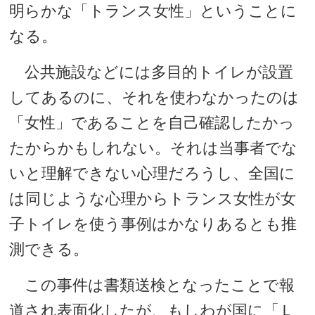
明らかな「トランス女性」ということに
なる。
公共施設などには多目的トイレが設置
してあるのに、それを使わなかったのは
「女性」であることを自己確認したかっ
たからかもしれない。それは当事者でな
いと理解できない心理だろうし、全国に
は同じような心理からトランス女性が女
子トイレを使う事例はかなりあるとも推
測できる。
この事件は書類送検となったことで報
道され表面化したが、もしわが国に「Ｌ