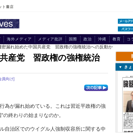
ット書店
プ
海外メディア
メディア批評
国際
政治
沖縄
教育
コ
 機密漏れ始めた中国共産党 習政権の強権統治への反動か
共産党 習政権の強権統治
▼ き
会員向け]
行為が漏れ始めている。これは習近平政権の強
国”の終わりの始まりなのか。
ル自治区でのウイグル人強制収容所に関する中