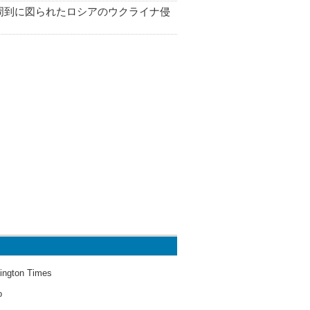
周到に図られたロシアのウクライナ侵
ington Times
o