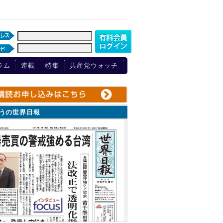
ラム
連載
特集
共産党ウォッチ
ょうの世界日報