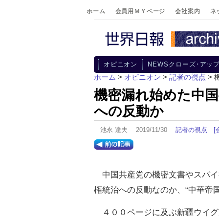
ホーム
会員用ＭＹページ
会社案内
ネ
オピニオン
NEWSクローズ･アッ
ホーム
>
オピニオン
>
記者の視点
>
機密漏れ始めた中国
への反動か
池永 達夫 2019/11/30
記者の視点
[
中国共産党の機密文書やスパイ
権統治への反動なのか、“中華帝
４００ページに及ぶ新疆ウイグ