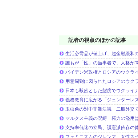
記者の視点のほかの記事
生活必需品が値上げ、超金融緩和
誰もが「性」の当事者で、人格が
バイデン米政権とロシアのウクラ
用意周到に図られたロシアのウク
日本も毅然とした態度でウクライ
義務教育に広がる「ジェンダーレ
玉虫色の対中非難決議 二股外交
マルクス主義の呪縛 権力の濫用
支持率低迷の立民、護憲派依存の
フェミニズムのジレンマ、女性ス