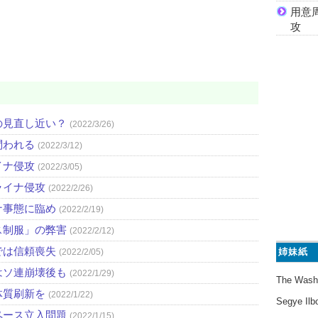
用意
攻
の見直し近い？
(2022/3/26)
問われる
(2022/3/12)
イナ侵攻
(2022/3/05)
ライナ侵攻
(2022/2/26)
ナ事態に臨め
(2022/2/19)
ス制服」の弊害
(2022/2/12)
では信頼喪失
姉妹紙
(2022/2/05)
はソ連崩壊後も
(2022/1/29)
The Wash
体質刷新を
(2022/1/22)
Segye Ilb
ペース立入問題
(2022/1/15)