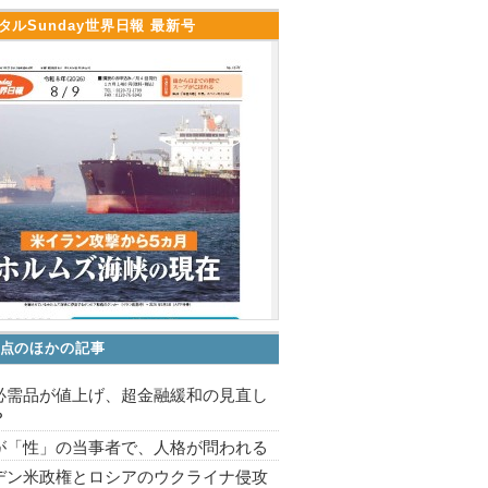
タルSunday世界日報 最新号
点のほかの記事
必需品が値上げ、超金融緩和の見直し
？
が「性」の当事者で、人格が問われる
デン米政権とロシアのウクライナ侵攻