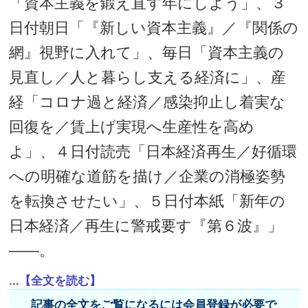
「資本主義を鍛え直す年にしよう」、３
日付朝日「『新しい資本主義』／『関係の
網』視野に入れて」、毎日「資本主義の
見直し／人と暮らし支える経済に」、産
経「コロナ過と経済／感染抑止し着実な
回復を／賃上げ実現へ生産性を高め
よ」、４日付読売「日本経済再生／好循環
への明確な道筋を描け／企業の消極姿勢
を転換させたい」、５日付本紙「新年の
日本経済／再生に警戒要す『第６波』」
――。
...【全文を読む】
記事の全文をご覧になるには会員登録が必要で