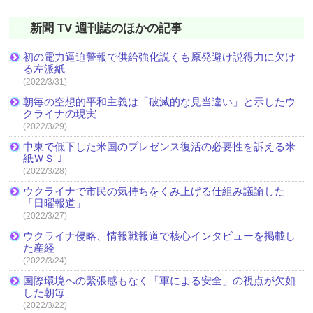
新聞 TV 週刊誌のほかの記事
初の電力逼迫警報で供給強化説くも原発避け説得力に欠け
る左派紙
(2022/3/31)
朝毎の空想的平和主義は「破滅的な見当違い」と示したウ
クライナの現実
(2022/3/29)
中東で低下した米国のプレゼンス復活の必要性を訴える米
紙ＷＳＪ
(2022/3/28)
ウクライナで市民の気持ちをくみ上げる仕組み議論した
「日曜報道」
(2022/3/27)
ウクライナ侵略、情報戦報道で核心インタビューを掲載し
た産経
(2022/3/24)
国際環境への緊張感もなく「軍による安全」の視点が欠如
した朝毎
(2022/3/22)