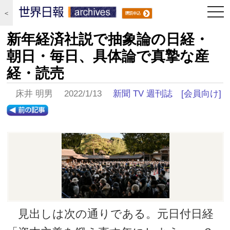
togg
＜
navi
新年経済社説で抽象論の日経・
朝日・毎日、具体論で真摯な産
経・読売
床井 明男 2022/1/13
新聞 TV 週刊誌
[会員向け]
見出しは次の通りである。元日付日経